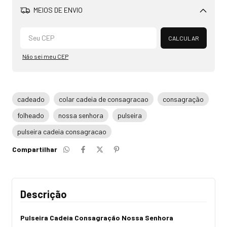
MEIOS DE ENVIO
Alterar CEP
CALCULAR
Não sei meu CEP
cadeado
colar cadeia de consagracao
consagração
folheado
nossa senhora
pulseira
pulseira cadeia consagracao
Compartilhar
Descrição
Pulseira Cadeia Consagração Nossa Senhora