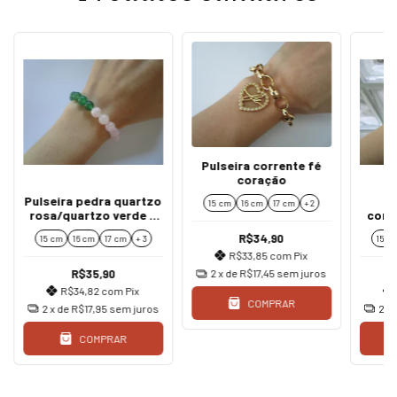
Pulseira corrente fé
coração
Pulseira pedra quartzo
Ki
15 cm
16 cm
17 cm
+ 2
rosa/quartzo verde 8
corr
mm
R$34,90
15 cm
16 cm
17 cm
+ 3
15 c
R$33,85
com
Pix
R$35,90
2
x de
R$17,45
sem juros
R$34,82
com
Pix
COMPRAR
2
x de
R$17,95
sem juros
2
x
COMPRAR