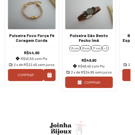
Pulseira Foco Força Fé
Pulseira São Bento
Bra
Coragem Corda
Fecho Ímã
Espír
15 cm
16 cm
17 cm
+ 3
R$44,90
R$43,55
com
Pix
R$49,90
2
x de
R$22,45
sem juros
2
x 
R$48,40
com
Pix
2
x de
R$24,95
sem juros
COMPRAR
C
COMPRAR