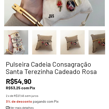
Pulseira Cadeia Consagração
Santa Terezinha Cadeado Rosa
R$54,90
R$53,25
com
Pix
2
x de
R$27,45
sem juros
3% de desconto
pagando com Pix
Ver mais detalhes