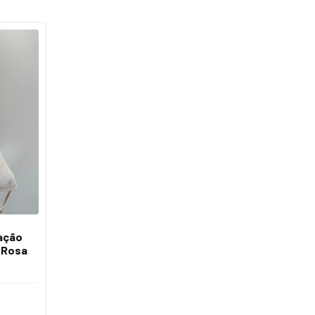
ação
 Rosa