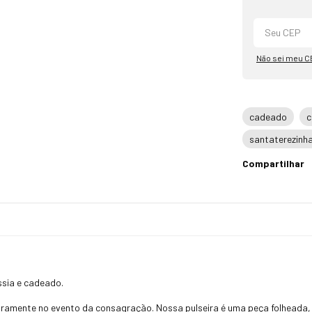
Não sei meu C
cadeado
c
santaterezinh
Compartilhar
a
ssia e cadeado.
ramente no evento da consagração. Nossa pulseira é uma peça folheada, o