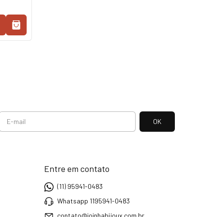
Entre em contato
(11) 95941-0483
Whatsapp 1195941-0483
contato@joinhabijoux.com.br