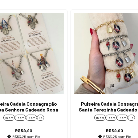
seira Cadeia Consagração
Pulseira Cadeia Consagr
a Senhora Cadeado Rosa
Santa Terezinha Cadeado
15 cm
16 cm
17 cm
+ 5
15 cm
16 cm
17 cm
+ 5
R$54,90
R$54,90
R$53,25
com
Pix
R$53,25
com
Pix