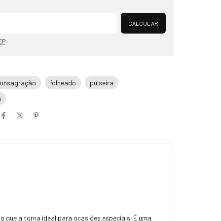
Alterar CEP
CALCULAR
EP
onsagração
folheado
pulseira
a
 que a torna ideal para ocasiões especiais. É uma