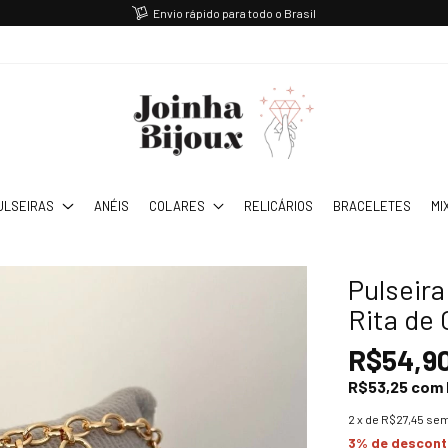
Envio rápido para todo o Brasil
ULSEIRAS
ANÉIS
COLARES
RELICÁRIOS
BRACELETES
MI
Pulseir
Rita de 
R$54,9
R$53,25
com
2
x de
R$27,45
sem
3% de descon