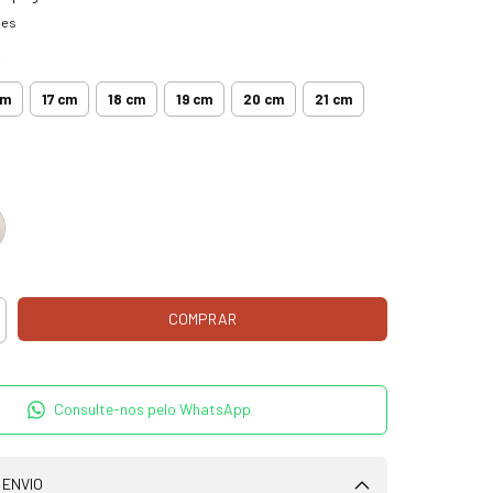
hes
m
cm
17 cm
18 cm
19 cm
20 cm
21 cm
Consulte-nos pelo WhatsApp
 ENVIO