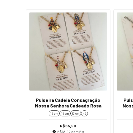
Pulseira Cadeia Consagração
Pul
Nossa Senhora Cadeado Rosa
Noss
15 cm
16 cm
17 cm
+ 5
R$65,90
R$63,92
com
Pix