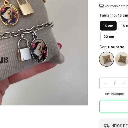
Ver mais detal
Tamanho:
15 c
15 cm
16 
22 cm
Cor:
Dourado
em estoque
MEIOS DE