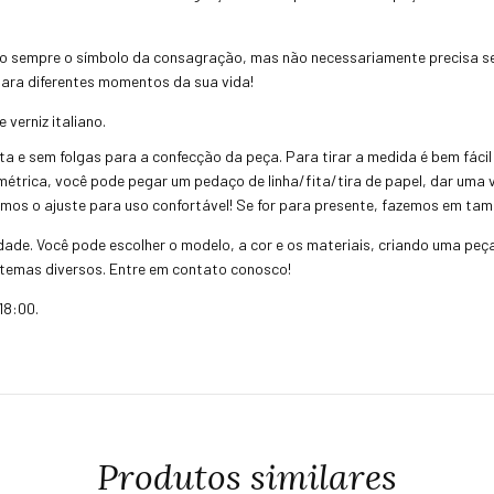
o sempre o símbolo da consagração, mas não necessariamente precisa se
para diferentes momentos da sua vida!
verniz italiano.
a e sem folgas para a confecção da peça. Para tirar a medida é bem fácil
métrica, você pode pegar um pedaço de linha/fita/tira de papel, dar uma v
zemos o ajuste para uso confortável! Se for para presente, fazemos em ta
idade. Você pode escolher o modelo, a cor e os materiais, criando uma peç
temas diversos. Entre em contato conosco!
18:00.
Produtos similares