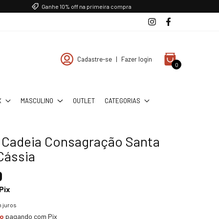
Ganhe 10% off na primeira compra
Cadastre-se
|
Fazer login
0
X
MASCULINO
OUTLET
CATEGORIAS
a Cadeia Consagração Santa
Cássia
0
Pix
 juros
to
pagando com Pix