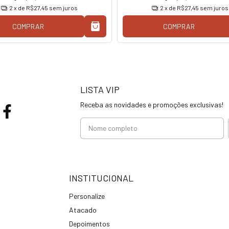
2
x de
R$27,45
sem juros
2
x de
R$27,45
sem juros
COMPRAR
COMPRAR
LISTA VIP
Receba as novidades e promoções exclusivas!
INSTITUCIONAL
Personalize
Atacado
Depoimentos