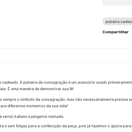
pulseira cade
Compartilhar
é e cadeado. A pulseira de consagração é um acessório usado primeiramen
iais. É uma maneira de demonstrar sua fé!
o sempre o símbolo da consagração, mas não necessariamente precisa se
para diferentes momentos da sua vida!
verniz italiano e pingente resinado.
a e sem folgas para a confencção da peça, pois já fazemos o ajuste para