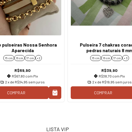
e pulseiras Nossa Senhora
Pulseira 7 chakras cor
Aparecida
pedras naturais 8 m
15 cm
16 cm
17 cm
+ 2
15 cm
16 cm
17 cm
+ 3
R$69,90
R$39,90
R$67,80
com
Pix
R$38,70
com
Pix
2
x de
R$34,95
sem juros
2
x de
R$19,95
sem juros
COMPRAR
COMPRAR
LISTA VIP