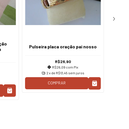
Conju
ação
Pulseira placa oração pai nosso
m
R$26,90
R$26,09
com
Pix
2
x de
R$13,45
sem juros
COMPRAR