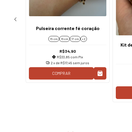
rata
Pulseira corrente fé coração
15 cm
16 cm
17 cm
+ 2
Kit d
R$34,90
os
R$33,85
com
Pix
2
x de
R$17,45
sem juros
COMPRAR