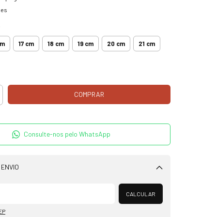
hes
m
cm
17 cm
18 cm
19 cm
20 cm
21 cm
Consulte-nos pelo WhatsApp
 ENVIO
Alterar CEP
CALCULAR
EP