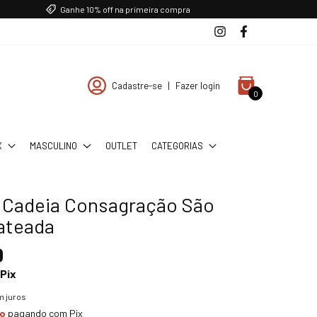
Ganhe 10% off na primeira compra
Cadastre-se
|
Fazer login
0
X
MASCULINO
OUTLET
CATEGORIAS
a Cadeia Consagração São
ateada
0
Pix
 juros
to
pagando com Pix