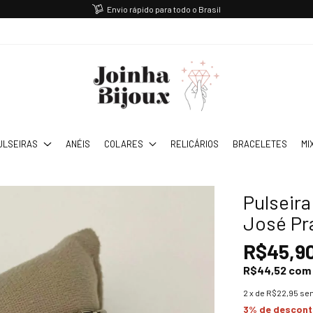
Envio rápido para todo o Brasil
ULSEIRAS
ANÉIS
COLARES
RELICÁRIOS
BRACELETES
MI
Pulseir
José Pr
R$45,9
R$44,52
com
2
x de
R$22,95
sem
3% de descon