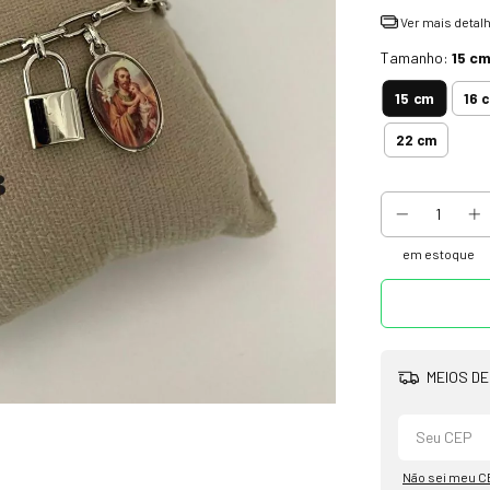
Ver mais detal
Tamanho:
15 c
15 cm
16 
22 cm
em estoque
MEIOS DE
Não sei meu C