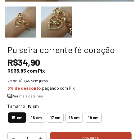
Pulseira corrente fé coração
R$34,90
R$33,85
com
Pix
2
x de
R$17,45
sem juros
3% de desconto
pagando com Pix
Ver mais detalhes
Tamanho:
15 cm
15 cm
16 cm
17 cm
18 cm
19 cm