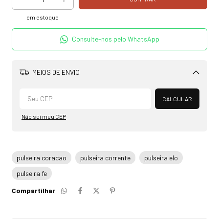
em estoque
Consulte-nos pelo WhatsApp
MEIOS DE ENVIO
Alterar CEP
CALCULAR
Não sei meu CEP
pulseira coracao
pulseira corrente
pulseira elo
pulseira fe
Compartilhar