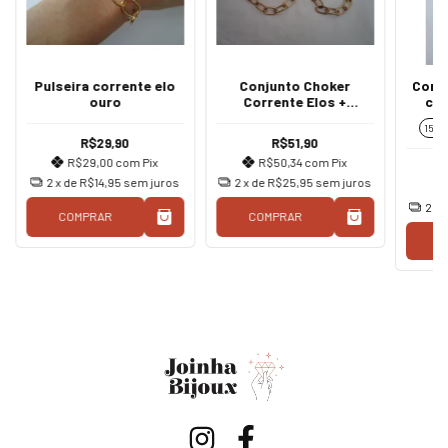
Pulseira corrente elo
Conjunto Choker
Conju
ouro
Corrente Elos +
cor
Pulseira elos ouro
c
15 c
R$29,90
R$51,90
R$29,00
com
Pix
R$50,34
com
Pix
2
x de
R$14,95
sem juros
2
x de
R$25,95
sem juros
2
x 
COMPRAR
COMPRAR