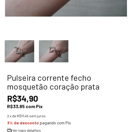
Pulseira corrente fecho
mosquetão coração prata
R$34,90
R$33,85
com
Pix
2
x de
R$17,45
sem juros
3% de desconto
pagando com Pix
Ver mais detalhes