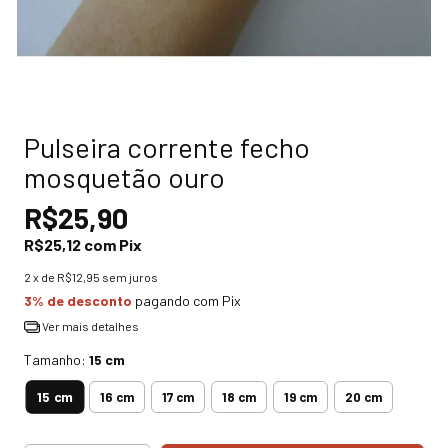
Pulseira corrente fecho
mosquetão ouro
R$25,90
R$25,12
com
Pix
2
x de
R$12,95
sem juros
3% de desconto
pagando com Pix
Ver mais detalhes
Tamanho:
15 cm
15 cm
16 cm
17 cm
18 cm
19 cm
20 cm