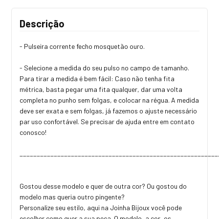
Descrição
- Pulseira corrente fecho mosquetão ouro.
- Selecione a medida do seu pulso no campo de tamanho.
Para tirar a medida é bem fácil: Caso não tenha fita
métrica, basta pegar uma fita qualquer, dar uma volta
completa no punho sem folgas, e colocar na régua. A medida
deve ser exata e sem folgas, já fazemos o ajuste necessário
par uso confortável. Se precisar de ajuda entre em contato
conosco!
_________________________________________________________
Gostou desse modelo e quer de outra cor? Ou gostou do
modelo mas queria outro pingente?
Personalize seu estilo, aqui na Joinha Bijoux você pode
escolher como quer a sua peça. O modelo, a cor, os