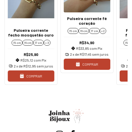
Pulseira corrente fé
coração
Pulseira corrente
Pul
15 cm
16 cm
17 cm
+ 2
fecho mosquetão ouro
fe
c
R$34,90
15 cm
16 cm
17 cm
+ 3
15 c
R$33,85
com
Pix
R$25,90
2
x de
R$17,45
sem juros
R$25,12
com
Pix
COMPRAR
2
x de
R$12,95
sem juros
2
x
COMPRAR