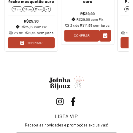
fecho mosquetão ouro
ouro
Puls
Mos
15 cm
16 cm
17 cm
+ 3
15 c
R$29,90
R$29,00
com
Pix
R$25,90
2
x de
R$14,95
sem juros
R$25,12
com
Pix
2
x de
R$12,95
sem juros
2
x 
COMPRAR
COMPRAR
LISTA VIP
Receba as novidades e promoções exclusivas!