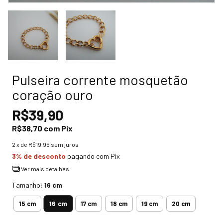
Pulseira corrente mosquetão
coração ouro
R$39,90
R$38,70
com
Pix
2
x de
R$19,95
sem juros
3% de desconto
pagando com Pix
Ver mais detalhes
Tamanho:
16 cm
16 cm
15 cm
17 cm
18 cm
19 cm
20 cm