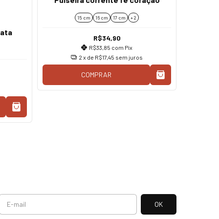
15 cm
16 cm
17 cm
+ 2
Pul
rata
mos
R$34,90
R$33,85
com
Pix
2
x de
R$17,45
sem juros
COMPRAR