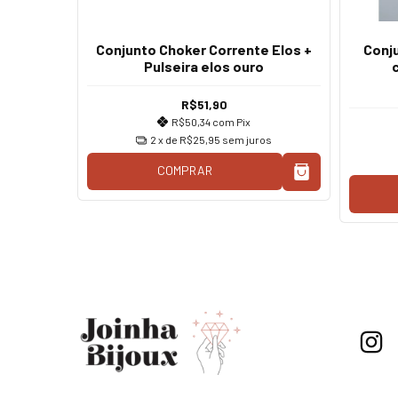
ente
Conjunto Choker Corrente Elos +
Conju
Pulseira elos ouro
R$51,90
R$50,34
com
Pix
2
x de
R$25,95
sem juros
os
COMPRAR