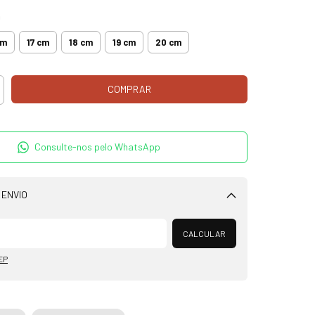
m
cm
17 cm
18 cm
19 cm
20 cm
Consulte-nos pelo WhatsApp
 ENVIO
Alterar CEP
CALCULAR
EP