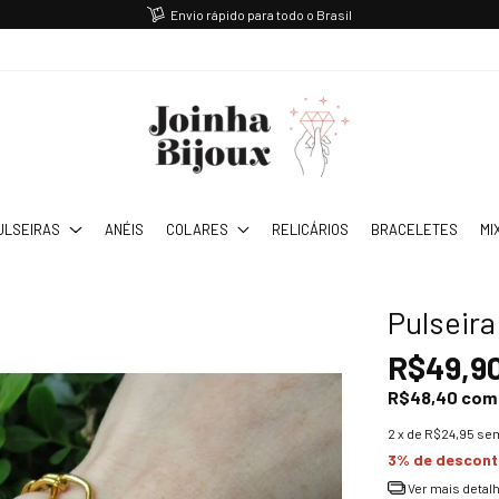
Envio rápido para todo o Brasil
ULSEIRAS
ANÉIS
COLARES
RELICÁRIOS
BRACELETES
MI
Pulseira
R$49,9
R$48,40
com
2
x de
R$24,95
sem
3% de descon
Ver mais detal