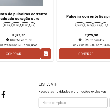
nto de pulseiras corrente
Pulseira corrente lisa p
cadeado coração ouro
15 cm
16 cm
17 cm
+ 3
15 cm
16 cm
17 cm
+ 3
R$79,90
R$25,90
R$77,50
com
Pix
R$25,12
com
Pix
2
x de
R$39,95
sem juros
2
x de
R$12,95
sem juros
COMPRAR
COMPRAR
LISTA VIP
Receba as novidades e promoções exclusivas!