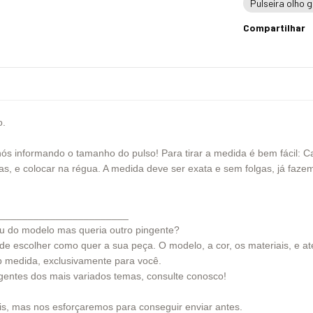
Pulseira olho 
Compartilhar
o.
informando o tamanho do pulso! Para tirar a medida é bem fácil: Cas
s, e colocar na régua. A medida deve ser exata e sem folgas, já fazem
_______________________
u do modelo mas queria outro pingente?
pode escolher como quer a sua peça. O modelo, a cor, os materiais, e 
ob medida, exclusivamente para você.
gentes dos mais variados temas, consulte conosco!
is, mas nos esforçaremos para conseguir enviar antes.