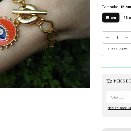
Tamanho:
15 c
15 cm
16 
em estoque
MEIOS DE
Não sei meu C