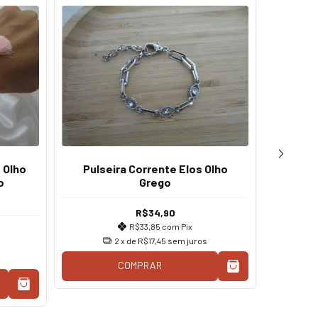
s Olho
Pulseira Corrente Elos Olho
Kit 
o
Grego
R$34,90
R$33,85
com
Pix
2
x de
R$17,45
sem juros
COMPRAR