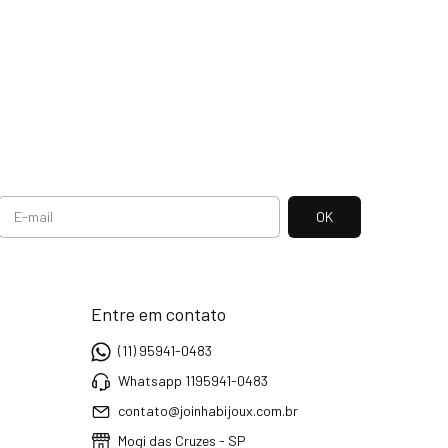
Entre em contato
(11) 95941-0483
Whatsapp 1195941-0483
contato@joinhabijoux.com.br
Mogi das Cruzes - SP