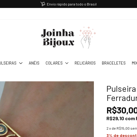
Envio rápido para todo o Brasil
ULSEIRAS
ANÉIS
COLARES
RELICÁRIOS
BRACELETES
MI
Pulseir
Ferradu
R$30,0
R$29,10
com
2
x de
R$15,00
sem
3% de descon