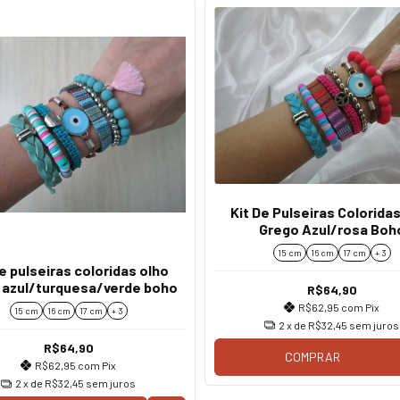
Kit De Pulseiras Colorida
Grego Azul/rosa Boh
15 cm
16 cm
17 cm
+ 3
de pulseiras coloridas olho
 azul/turquesa/verde boho
R$64,90
R$62,95
com
Pix
15 cm
16 cm
17 cm
+ 3
2
x de
R$32,45
sem juros
R$64,90
COMPRAR
R$62,95
com
Pix
2
x de
R$32,45
sem juros