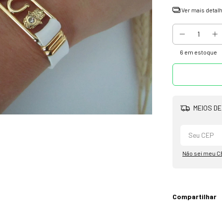
Ver mais detal
6
em estoque
MEIOS DE
Não sei meu C
Compartilhar