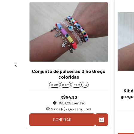
Conjunto de pulseiras Olho Grego
coloridas
15 cm
16 cm
17 cm
+ 3
grego
Kit 
ppie
grego
R$54,90
R$53,25
com
Pix
2
x de
R$27,45
sem juros
COMPRAR
os