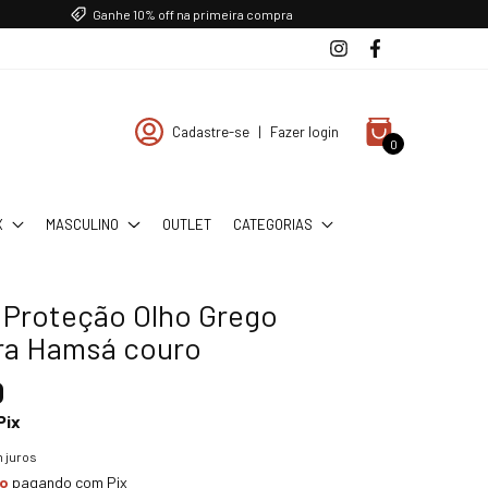
Ganhe 10% off na primeira compra
Cadastre-se
|
Fazer login
0
X
MASCULINO
OUTLET
CATEGORIAS
a Proteção Olho Grego
ra Hamsá couro
0
Pix
 juros
to
pagando com Pix