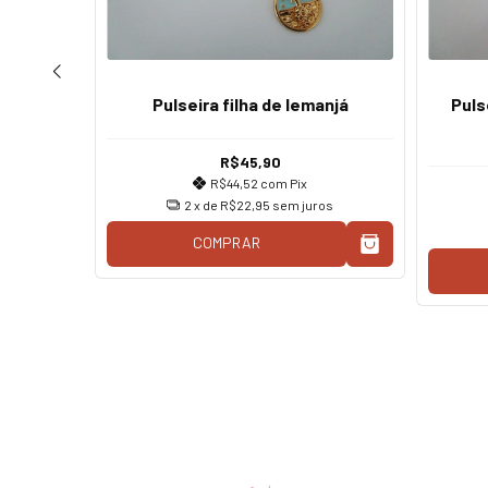
oração
Pulseira filha de Iemanjá
Puls
R$45,90
R$44,52
com
Pix
2
x de
R$22,95
sem juros
os
COMPRAR