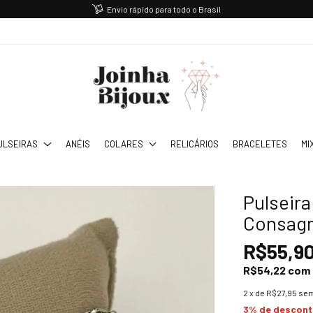
Envio rápido para todo o Brasil
ULSEIRAS
ANÉIS
COLARES
RELICÁRIOS
BRACELETES
MI
Pulseira
Consagr
R$55,9
R$54,22
com
2
x de
R$27,95
sem
3% de descon