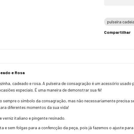
pulseira cade
Compartilhar
deado e Rosa
rezinha, cadeado e rosa. A pulseira de consagração é um acessório usad
 ocasiões especiais. É uma maneira de demonstrar sua fé!
o sempre o símbolo da consagração, mas não necessariamente precisa se
para diferentes momentos da sua vida!
verniz italiano e pingente resinado.
a e sem folgas para a confencção da peça, pois já fazemos o ajuste para