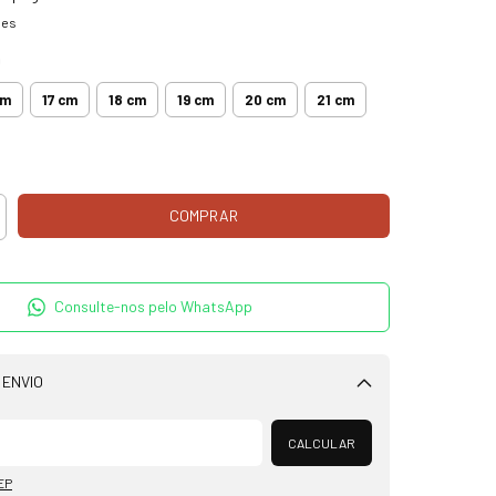
hes
m
cm
17 cm
18 cm
19 cm
20 cm
21 cm
Consulte-nos pelo WhatsApp
 ENVIO
Alterar CEP
CALCULAR
EP