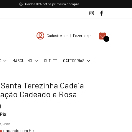
Ganhe 10% off na primeira compra
Cadastre-se
|
Fazer login
0
X
MASCULINO
OUTLET
CATEGORIAS
 Santa Terezinha Cadeia
ação Cadeado e Rosa
0
Pix
 juros
to
pagando com Pix