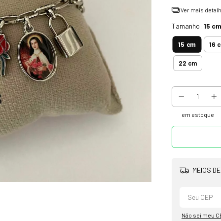
Ver mais detal
Tamanho:
15 c
15 cm
16 
22 cm
em estoque
MEIOS DE
Não sei meu C