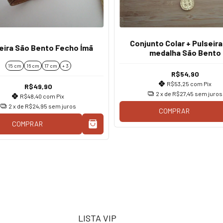
Conjunto Colar + Pulseir
eira São Bento Fecho Ímã
medalha São Bento
15 cm
16 cm
17 cm
+ 3
R$54,90
R$53,25
com
Pix
R$49,90
2
x de
R$27,45
sem juros
R$48,40
com
Pix
2
x de
R$24,95
sem juros
COMPRAR
COMPRAR
LISTA VIP