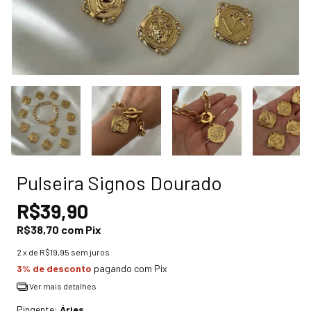
Pulseira Signos Dourado
R$39,90
R$38,70
com
Pix
2
x de
R$19,95
sem juros
3% de desconto
pagando com Pix
Ver mais detalhes
Pingente:
Áries