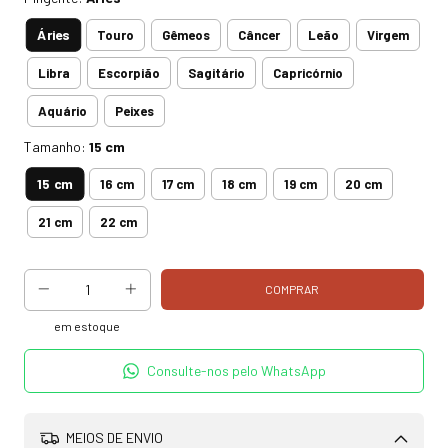
Áries
Touro
Gêmeos
Câncer
Leão
Virgem
Libra
Escorpião
Sagitário
Capricórnio
Aquário
Peixes
Tamanho:
15 cm
15 cm
16 cm
17 cm
18 cm
19 cm
20 cm
21 cm
22 cm
em estoque
Consulte-nos pelo WhatsApp
MEIOS DE ENVIO