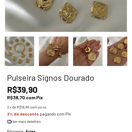
Pulseira Signos Dourado
R$39,90
R$38,70
com
Pix
2
x de
R$19,95
sem juros
3% de desconto
pagando com Pix
Ver mais detalhes
Pingente:
Áries