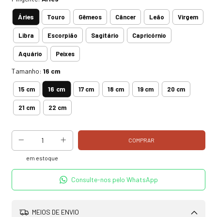
Áries
Touro
Gêmeos
Câncer
Leão
Virgem
Libra
Escorpião
Sagitário
Capricórnio
Aquário
Peixes
Tamanho:
16 cm
16 cm
15 cm
17 cm
18 cm
19 cm
20 cm
21 cm
22 cm
em estoque
Consulte-nos pelo WhatsApp
MEIOS DE ENVIO