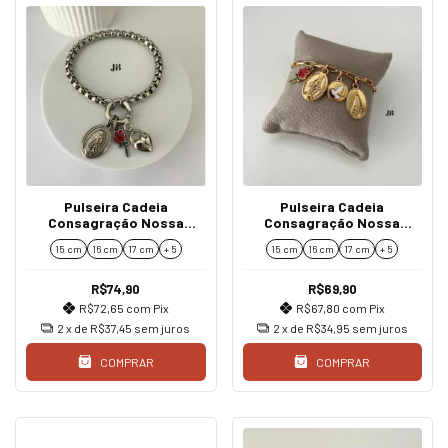
Pulseira Cadeia
Pulseira Cadeia
Consagração Nossa
Consagração Nossa
Senhora de Guadalupe
Senhora das Graças
15 cm
16 cm
17 cm
+ 5
15 cm
16 cm
17 cm
+ 5
Rosa
Espírito Santo
R$74,90
R$69,90
R$72,65
com
Pix
R$67,80
com
Pix
2
x de
R$37,45
sem juros
2
x de
R$34,95
sem juros
COMPRAR
COMPRAR