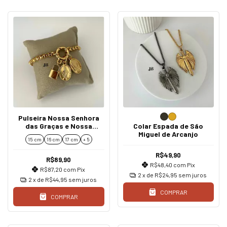
Pulseira Nossa Senhora
das Graças e Nossa
Colar Espada de São
Senhora de Fátima
Miguel de Arcanjo
15 cm
16 cm
17 cm
+ 5
Dourado
R$49,90
R$89,90
R$48,40
com
Pix
R$87,20
com
Pix
2
x de
R$24,95
sem juros
2
x de
R$44,95
sem juros
COMPRAR
COMPRAR