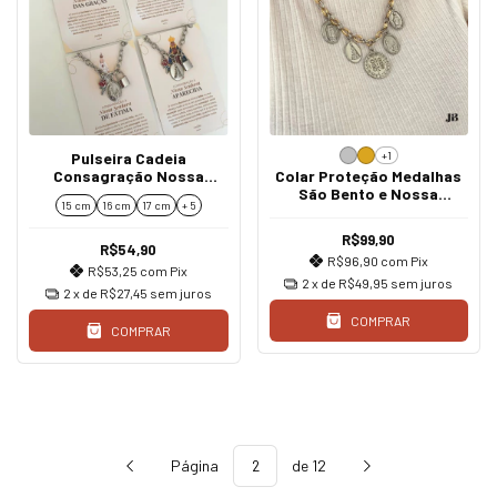
+1
Pulseira Cadeia
Consagração Nossa
Colar Proteção Medalhas
Senhora Cadeado Rosa
São Bento e Nossa
15 cm
16 cm
17 cm
+ 5
Senhora
R$99,90
R$54,90
R$96,90
com
Pix
R$53,25
com
Pix
2
x de
R$49,95
sem juros
2
x de
R$27,45
sem juros
COMPRAR
COMPRAR
Página
de 12