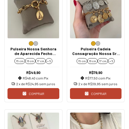
Pulseira Nossa Senhora
Pulseira Cadeia
de Aparecida Fecho
Consagração Nossa Sra
Mosquetão
das Graças São Miguel São
15 cm
16 cm
17 cm
+ 5
15 cm
16 cm
17 cm
+ 5
Bento
R$49,90
R$79,90
R$48,40
com
Pix
R$77,50
com
Pix
2
x de
R$24,95
sem juros
2
x de
R$39,95
sem juros
COMPRAR
COMPRAR