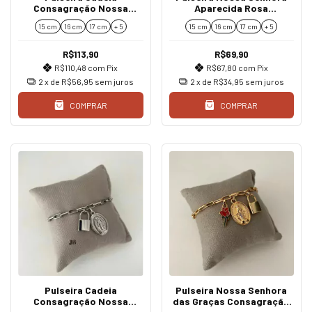
Consagração Nossa
Aparecida Rosa
Senhora São Bento e São
Consagração Cadeado
15 cm
16 cm
17 cm
+ 5
15 cm
16 cm
17 cm
+ 5
Miguel
R$113,90
R$69,90
R$110,48
com
Pix
R$67,80
com
Pix
2
x de
R$56,95
sem juros
2
x de
R$34,95
sem juros
COMPRAR
COMPRAR
Pulseira Cadeia
Pulseira Nossa Senhora
Consagração Nossa
das Graças Consagração