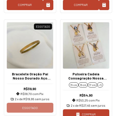
COMPRAR
COMPRAR
ESGOTADO
Bracelete Oração Pai
Pulseira Cadeia
Nosso Dourado Aço
Consagração Nossa
Inoxidável
Senhora
15 cm
16 cm
17 cm
+ 5
R$39,90
R$38,70
com
Pix
R$54,90
2
x de
R$19,95
sem juros
R$53,25
com
Pix
2
x de
R$27,45
sem juros
ESGOTADO
COMPRAR