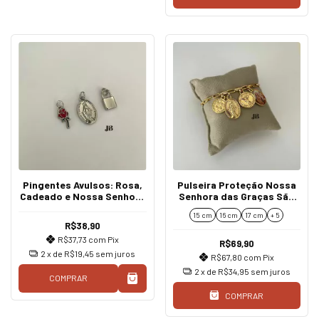
Pingentes Avulsos: Rosa,
Pulseira Proteção Nossa
Cadeado e Nossa Senhora
Senhora das Graças São
das Graças
Miguel São José e São
15 cm
16 cm
17 cm
+ 5
Bento
R$38,90
R$37,73
com
Pix
R$69,90
2
x de
R$19,45
sem juros
R$67,80
com
Pix
2
x de
R$34,95
sem juros
COMPRAR
COMPRAR