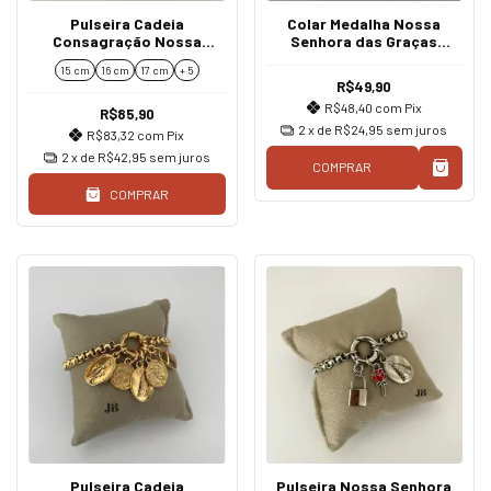
Pulseira Cadeia
Colar Medalha Nossa
Consagração Nossa
Senhora das Graças
Senhora das Graças
Dourado
15 cm
16 cm
17 cm
+ 5
Cadeado Rosa
R$49,90
R$48,40
com
Pix
R$85,90
2
x de
R$24,95
sem juros
R$83,32
com
Pix
2
x de
R$42,95
sem juros
COMPRAR
COMPRAR
Pulseira Cadeia
Pulseira Nossa Senhora