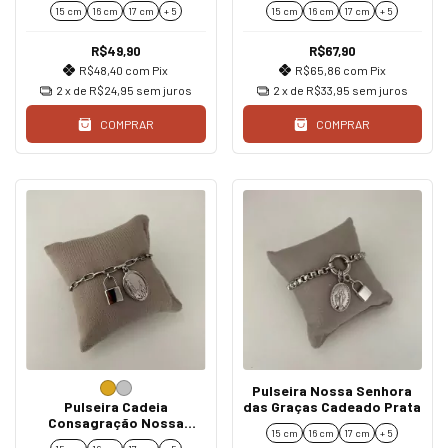
Senhora de Guadalupe
Cadeado Rosa
15 cm
16 cm
17 cm
+ 5
15 cm
16 cm
17 cm
+ 5
Prateada
R$49,90
R$67,90
R$48,40
com
Pix
R$65,86
com
Pix
2
x de
R$24,95
sem juros
2
x de
R$33,95
sem juros
COMPRAR
COMPRAR
Pulseira Nossa Senhora
Pulseira Cadeia
das Graças Cadeado Prata
Consagração Nossa
15 cm
16 cm
17 cm
+ 5
Senhora de Fátima