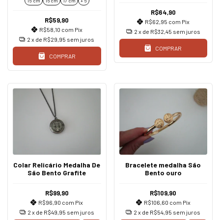
15 cm
16 cm
17 cm
+ 5
R$64,90
R$59,90
R$62,95
com
Pix
R$58,10
com
Pix
2
x de
R$32,45
sem juros
2
x de
R$29,95
sem juros
COMPRAR
COMPRAR
Colar Relicário Medalha De
Bracelete medalha São
São Bento Grafite
Bento ouro
R$99,90
R$109,90
R$96,90
com
Pix
R$106,60
com
Pix
2
x de
R$49,95
sem juros
2
x de
R$54,95
sem juros