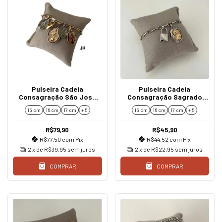
Pulseira Cadeia
Pulseira Cadeia
Consagração São José
Consagração Sagrado
São Miguel Nossa Senhora
Coração de Maria
15 cm
16 cm
17 cm
+ 5
15 cm
16 cm
17 cm
+ 5
das Graças
R$79,90
R$45,90
R$77,50
com
Pix
R$44,52
com
Pix
2
x de
R$39,95
sem juros
2
x de
R$22,95
sem juros
COMPRAR
COMPRAR