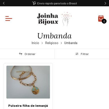
Envio rápido para todo o Brasil
0
Umbanda
Início
Religioso
Umbanda
Ordenar
Filtrar
Pulseira filha de Iemanjá