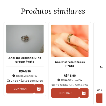
Produtos similares
Anel De Dedinho Olho
grego Prata
Anel Estrela Strass
Prata
Ane
R$49,90
R$45,90
R$48,40
com
Pix
R$44,52
com
Pix
2
x de
R$24,95
sem juros
2
x de
R$22,95
sem juros
COMPRAR
2
x 
COMPRAR
C