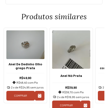
Produtos similares
Anel De Dedinho Olho
An
grego Prata
cora
Anel Nó Prata
R$49,90
R$48,40
com
Pix
R$39,90
2
x de
R$24,95
sem juros
2
x 
R$38,70
com
Pix
COMPRAR
C
2
x de
R$19,95
sem juros
COMPRAR