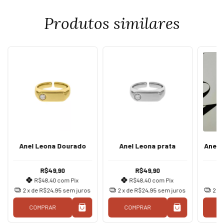
Produtos similares
Anel Leona Dourado
Anel Leona prata
Anel 
R$49,90
R$49,90
R$48,40
com
Pix
R$48,40
com
Pix
2
x de
R$24,95
sem juros
2
x de
R$24,95
sem juros
2
x 
COMPRAR
COMPRAR
C