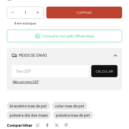
8
em estoque
Consulte-nos pelo WhatsApp
MEIOS DE ENVIO
Alterar CEP
CALCULAR
Não sei meu CEP
bracelete mae de pet
colar mae de pet
pulseira dia das maes
pulseira mae de pet
Compartilhar