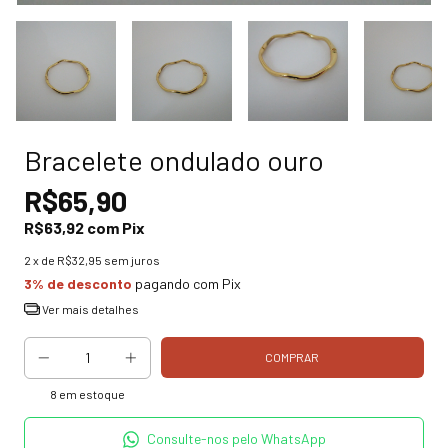
Bracelete ondulado ouro
R$65,90
R$63,92
com
Pix
2
x de
R$32,95
sem juros
3% de desconto
pagando com Pix
Ver mais detalhes
8
em estoque
Consulte-nos pelo WhatsApp