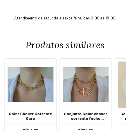
- Atendimento de segunda a sexta feira, das 9:00 as 18:00.
Produtos similares
Colar Choker Corrente
Conjunto Colar choker
Cola
Ouro
corrente fecho
ro
mosquetão coração
ouro