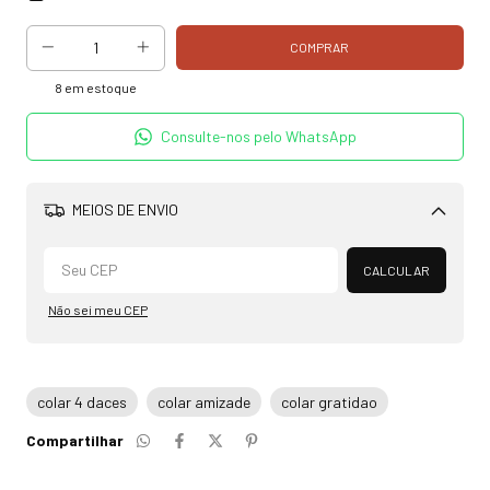
8
em estoque
Consulte-nos pelo WhatsApp
MEIOS DE ENVIO
Alterar CEP
CALCULAR
Não sei meu CEP
colar 4 daces
colar amizade
colar gratidao
Compartilhar