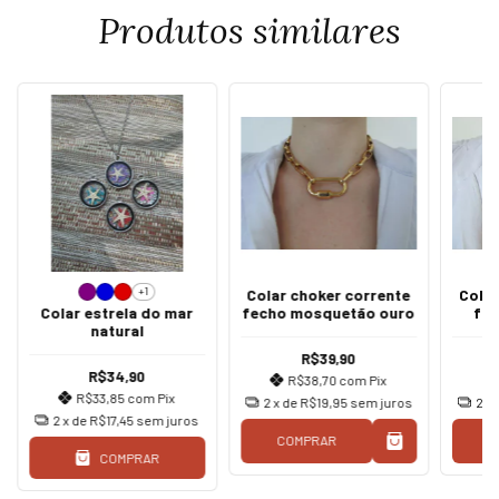
Produtos similares
+1
Colar choker corrente
Colar
Colar estrela do mar
fecho mosquetão ouro
fe
natural
R$39,90
R$34,90
R$38,70
com
Pix
R$33,85
com
Pix
2
x de
R$19,95
sem juros
2
x
2
x de
R$17,45
sem juros
COMPRAR
C
COMPRAR