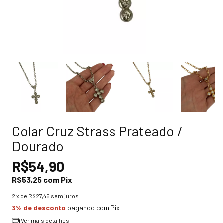
Colar Cruz Strass Prateado /
Dourado
R$54,90
R$53,25
com
Pix
2
x de
R$27,45
sem juros
3% de desconto
pagando com Pix
Ver mais detalhes