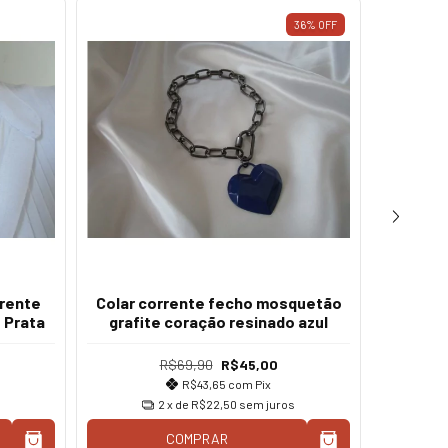
36
%
OFF
rrente
Colar corrente fecho mosquetão
Conjun
 Prata
grafite coração resinado azul
fecho 
R$69,90
R$45,00
R$43,65
com
Pix
2
x de
R$22,50
sem juros
COMPRAR