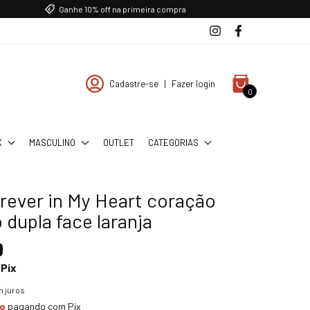
Ganhe 10% off na primeira compra
Cadastre-se
|
Fazer login
0
X
MASCULINO
OUTLET
CATEGORIAS
rever in My Heart coração
dupla face laranja
0
Pix
 juros
to
pagando com Pix