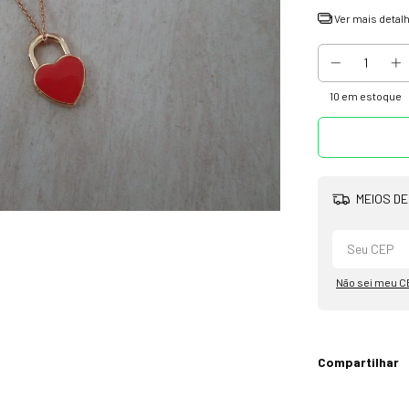
Ver mais detal
10
em estoque
MEIOS DE
Não sei meu C
Compartilhar