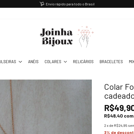
Envio rápido para todo o Brasil
ULSEIRAS
ANÉIS
COLARES
RELICÁRIOS
BRACELETES
MI
Colar Fo
cadeado 
R$49,9
R$48,40
com
2
x de
R$24,95
sem
3% de descon