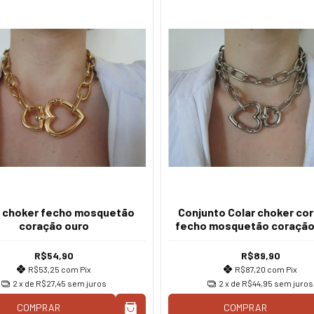
r choker fecho mosquetão
Conjunto Colar choker co
coração ouro
fecho mosquetão coração
R$54,90
R$89,90
R$53,25
com
Pix
R$87,20
com
Pix
2
x de
R$27,45
sem juros
2
x de
R$44,95
sem juros
COMPRAR
COMPRAR