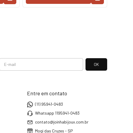
Entre em contato
(11) 95941-0483
Whatsapp 1195941-0483
contato@joinhabijoux.com.br
Mogi das Cruzes - SP