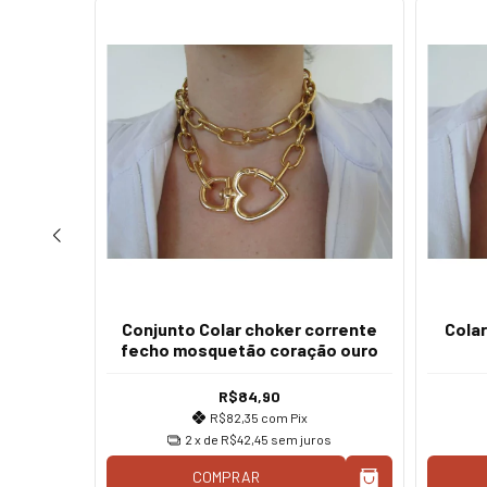
ra pink
Conjunto Colar choker corrente
Cola
o prata
fecho mosquetão coração ouro
R$84,90
R$82,35
com
Pix
2
x de
R$42,45
sem juros
os
COMPRAR