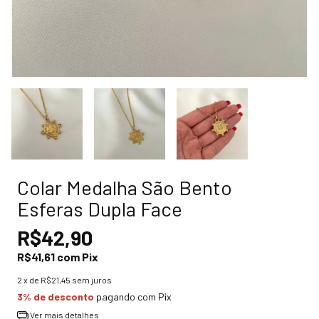
Colar Medalha São Bento
Esferas Dupla Face
R$42,90
R$41,61
com
Pix
2
x de
R$21,45
sem juros
3% de desconto
pagando com Pix
Ver mais detalhes