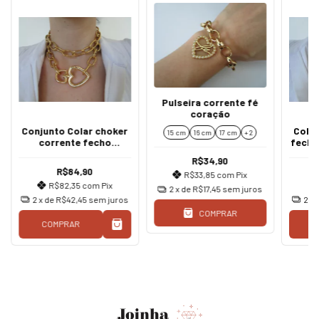
Pulseira corrente fé
coração
Conjunto Colar choker
Colar
15 cm
16 cm
17 cm
+ 2
corrente fecho
fecho
mosquetão coração
R$34,90
ouro
R$84,90
R$33,85
com
Pix
R$82,35
com
Pix
2
x de
R$17,45
sem juros
2
x de
R$42,45
sem juros
2
x 
COMPRAR
COMPRAR
C