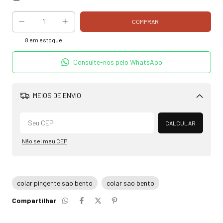
8
em estoque
Consulte-nos pelo WhatsApp
MEIOS DE ENVIO
Alterar CEP
CALCULAR
Não sei meu CEP
colar pingente sao bento
colar sao bento
Compartilhar