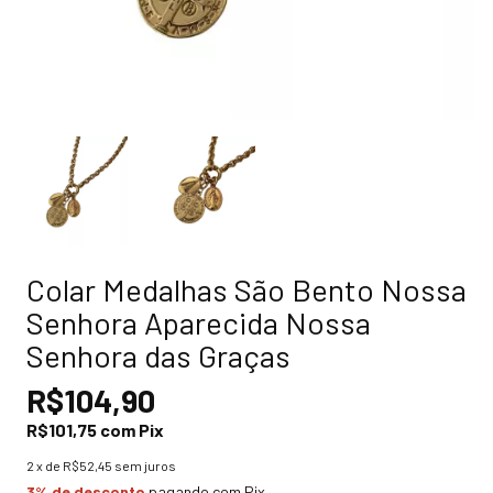
Colar Medalhas São Bento Nossa
Senhora Aparecida Nossa
Senhora das Graças
R$104,90
R$101,75
com
Pix
2
x de
R$52,45
sem juros
3% de desconto
pagando com Pix