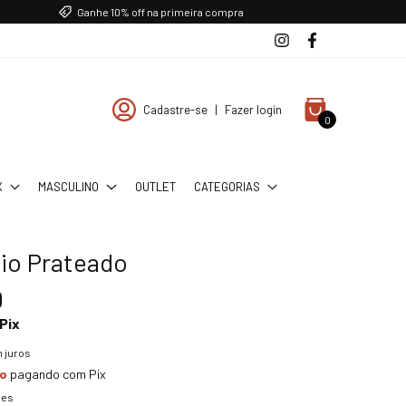
Ganhe 10% off na primeira compra
Cadastre-se
|
Fazer login
0
X
MASCULINO
OUTLET
CATEGORIAS
aio Prateado
0
Pix
 juros
to
pagando com Pix
hes