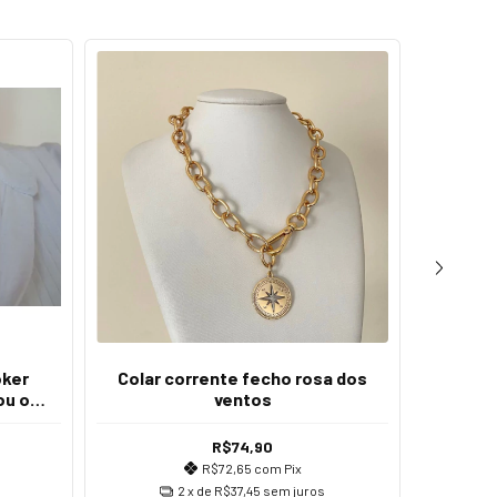
oker
Colar corrente fecho rosa dos
Colar
ou o
ventos
ida
R$74,90
R$72,65
com
Pix
2
x de
R$37,45
sem juros