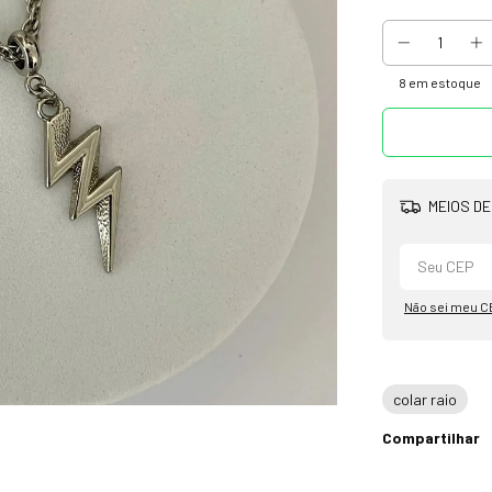
8
em estoque
MEIOS DE
Não sei meu C
colar raio
Compartilhar