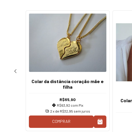
Colar da distância coração mãe e
filha
R$65,90
 fecho
Cola
R$63,92
com
Pix
2
x de
R$32,95
sem juros
COMPRAR
os