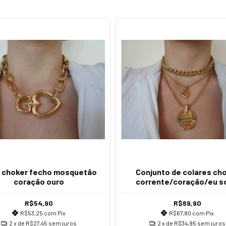
r choker fecho mosquetão
Conjunto de colares ch
coração ouro
corrente/coração/eu s
caminho a verdade e a v
R$54,90
R$69,90
R$53,25
com
Pix
R$67,80
com
Pix
2
x de
R$27,45
sem juros
2
x de
R$34,95
sem juros