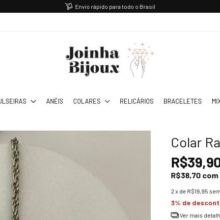
Envio rápido para todo o Brasil
ULSEIRAS
ANÉIS
COLARES
RELICÁRIOS
BRACELETES
MI
Colar R
R$39,9
R$38,70
com
2
x de
R$19,95
sem
3% de descon
Ver mais detal