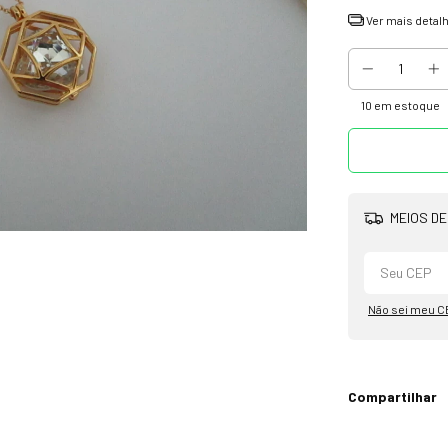
Ver mais detal
10
em estoque
MEIOS DE
Não sei meu C
Compartilhar