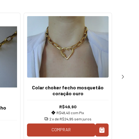
Colar choker fecho mosquetão
coração ouro
R$49,90
cho
Conjun
R$48,40
com
Pix
fecho 
2
x de
R$24,95
sem juros
COMPRAR