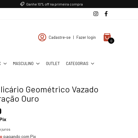
Ganhe 10% off na primeira compra
Cadastre-se
|
Fazer login
0
X
MASCULINO
OUTLET
CATEGORIAS
elicário Geométrico Vazado
ação Ouro
0
Pix
 juros
to
pagando com Pix