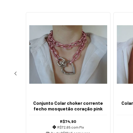
oração
Conjunto Colar choker corrente
Cola
fecho mosquetão coração pink
R$74,90
os
R$72,65
com
Pix