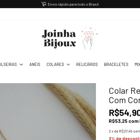
Envio rápido para todo o Brasil
ULSEIRAS
ANÉIS
COLARES
RELICÁRIOS
BRACELETES
MI
Colar R
Com Cor
R$54,9
R$53,25
com
2
x de
R$27,45
sem
3% de descon