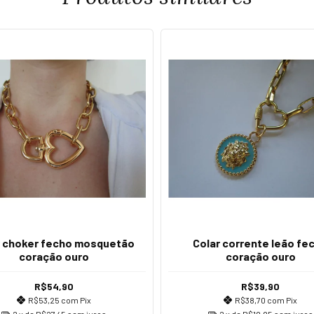
r choker fecho mosquetão
Colar corrente leão fe
coração ouro
coração ouro
R$54,90
R$39,90
R$53,25
com
Pix
R$38,70
com
Pix