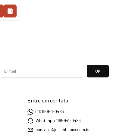
Entre em contato
(11) 95941-0483
Whatsapp 1195941-0483
contato@joinhabijoux.com.br