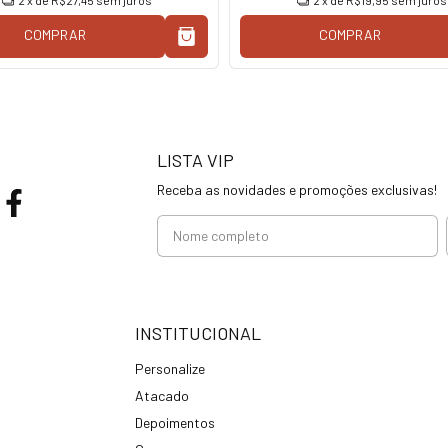
2
x de
R$27,45
sem juros
2
x de
R$19,95
sem juros
COMPRAR
COMPRAR
LISTA VIP
Receba as novidades e promoções exclusivas!
INSTITUCIONAL
Personalize
Atacado
Depoimentos