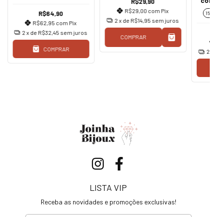
colo
R$29,90
azul
R$29,00
com
Pix
R$64,90
15 c
2
x de
R$14,95
sem juros
R$62,95
com
Pix
2
x de
R$32,45
sem juros
COMPRAR
COMPRAR
2
x 
LISTA VIP
Receba as novidades e promoções exclusivas!