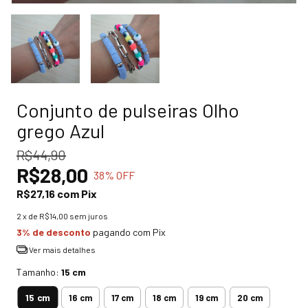
Conjunto de pulseiras Olho
grego Azul
R$44,90
R$28,00
38
% OFF
R$27,16
com
Pix
2
x de
R$14,00
sem juros
3% de desconto
pagando com Pix
Ver mais detalhes
Tamanho:
15 cm
15 cm
16 cm
17 cm
18 cm
19 cm
20 cm