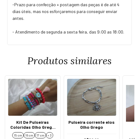
-Prazo para confecção + postagem das peças é de até 4
dias úteis, mas nos esforçaremos para conseguir enviar
antes.
- Atendimento de segunda a sexta feira, das 9:00 as 18:00.
Produtos similares
Kit De Pulseiras
Pulseira corrente elos
Coloridas Olho Grego
Olho Grego
Azul/rosa Boho
Ki
15 cm
16 cm
17 cm
+ 3