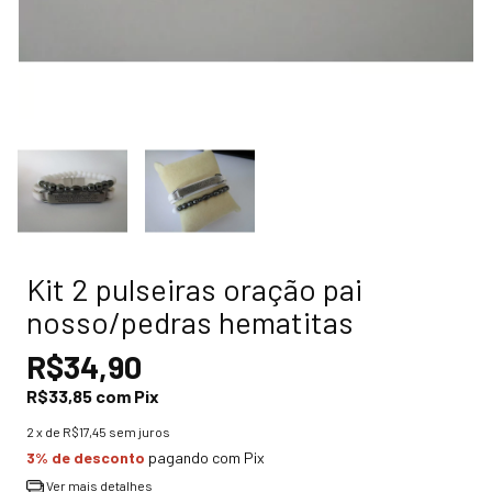
Kit 2 pulseiras oração pai
nosso/pedras hematitas
R$34,90
R$33,85
com
Pix
2
x de
R$17,45
sem juros
3% de desconto
pagando com Pix
Ver mais detalhes