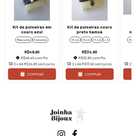
Kit de pulseiras em
Kit de pulseiras couro
Ki
couro azul
preto hamsá
ma
tu
Masculino
Feminino
15 cm
16 cm
17 cm
+ 3
15 c
R$49,90
R$34,90
R$48,40
com
Pix
R$33,85
com
Pix
2
x de
R$24,95
sem juros
2
x de
R$17,45
sem juros
2
x 
COMPRAR
COMPRAR