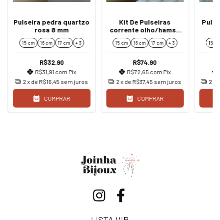
Pulseira pedra quartzo
Kit De Pulseiras
Pulse
rosa 8 mm
corrente olho/hamsá
ouro
15 cm
16 cm
17 cm
+ 3
15 cm
16 cm
17 cm
+ 3
15 c
R$32,90
R$74,90
R$31,91
com
Pix
R$72,65
com
Pix
2
x de
R$16,45
sem juros
2
x de
R$37,45
sem juros
2
x 
COMPRAR
COMPRAR
LISTA VIP