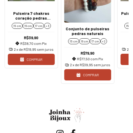
Pulseira 7 chakras
Pulse
coração pedras
naturais 8 mm
15 cm
16 cm
17 cm
+ 3
15 c
Conjunto de pulseiras
pedras naturais
R$39,90
15 cm
16 cm
17 cm
+ 2
R$38,70
com
Pix
2
x de
R$19,95
sem juros
2
x
R$79,90
R$77,50
com
Pix
COMPRAR
2
x de
R$39,95
sem juros
COMPRAR