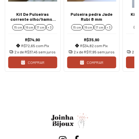
Kit De Pulseiras
Pulseira pedra Jade
Kit
corrente olho/hamsá
Rubi 8 mm
ouro
15 cm
16 cm
17 cm
+ 3
15 cm
16 cm
17 cm
+ 3
Ma
R$74,90
R$35,90
R$72,65
com
Pix
R$34,82
com
Pix
2
x de
R$37,45
sem juros
2
x de
R$17,95
sem juros
2
x 
COMPRAR
COMPRAR