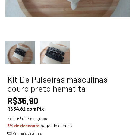
Kit De Pulseiras masculinas
couro preto hematita
R$35,90
R$34,82
com
Pix
2
x de
R$17,95
sem juros
3% de desconto
pagando com Pix
Ver mais detalhes