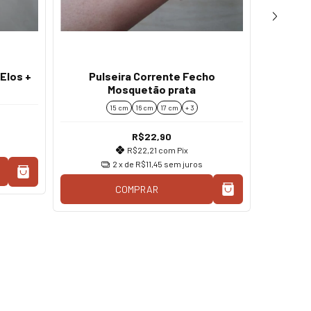
Elos +
Pulseira Corrente Fecho
Pul
Mosquetão prata
mos
15 cm
16 cm
17 cm
+ 3
R$22,90
R$22,21
com
Pix
2
x de
R$11,45
sem juros
COMPRAR