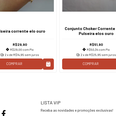
Conjunto Choker Corrente 
lseira corrente elo ouro
Pulseira elos ouro
R$29,90
R$51,90
R$29,00
com
Pix
R$50,34
com
Pix
2
x de
R$14,95
sem juros
2
x de
R$25,95
sem juros
COMPRAR
COMPRAR
LISTA VIP
Receba as novidades e promoções exclusivas!