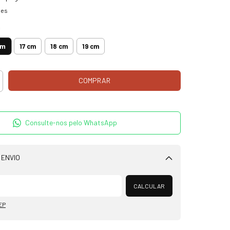
hes
m
cm
17 cm
18 cm
19 cm
Consulte-nos pelo WhatsApp
 ENVIO
Alterar CEP
CALCULAR
EP