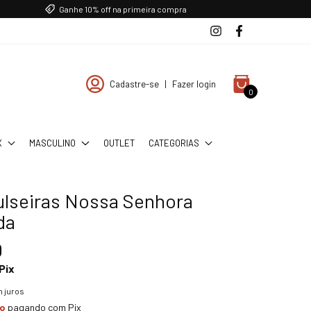
Ganhe 10% off na primeira compra
Cadastre-se
|
Fazer login
0
X
MASCULINO
OUTLET
CATEGORIAS
pulseiras Nossa Senhora
da
0
Pix
 juros
to
pagando com Pix