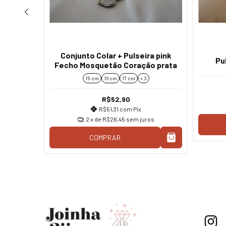
oração
Conjunto Colar + Pulseira pink
Pu
Fecho Mosquetão Coração prata
15 cm
16 cm
17 cm
+ 3
os
R$52,90
R$51,31
com
Pix
2
x de
R$26,45
sem juros
COMPRAR