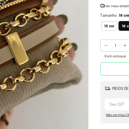
Ver mais detal
Tamanho:
16 c
16 
15 cm
8
em estoque
MEIOS DE
Não sei meu C