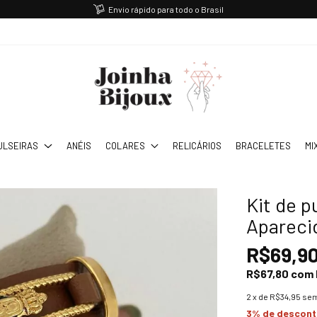
Envio rápido para todo o Brasil
ULSEIRAS
ANÉIS
COLARES
RELICÁRIOS
BRACELETES
MI
Kit de 
Apareci
R$69,9
R$67,80
com
2
x de
R$34,95
sem
3% de descon