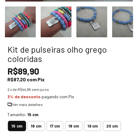
Kit de pulseiras olho grego
coloridas
R$89,90
R$87,20
com
Pix
2
x de
R$44,95
sem juros
3% de desconto
pagando com Pix
Ver mais detalhes
Tamanho:
15 cm
15 cm
16 cm
17 cm
18 cm
19 cm
20 cm