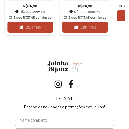
R$74,90
R$26,90
2
x
R$72,65
com
Pix
R$26,09
com
Pix
2
x de
R$37,45
sem juros
2
x de
R$13,45
sem juros
COMPRAR
COMPRAR
LISTA VIP
Receba as novidades e promoções exclusivas!