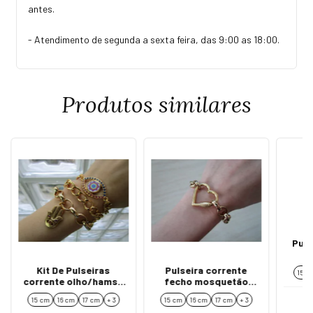
antes.
- Atendimento de segunda a sexta feira, das 9:00 as 18:00.
Produtos similares
Puls
Kit De Pulseiras
Pulseira corrente
15 c
corrente olho/hamsá
fecho mosquetão
ouro
coração ouro
15 cm
16 cm
17 cm
+ 3
15 cm
16 cm
17 cm
+ 3