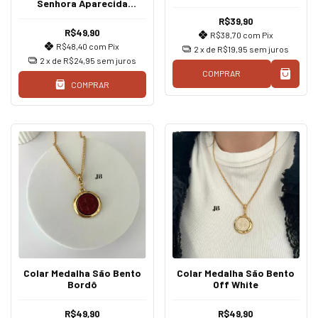
Senhora Aparecida
Dourado
R$39,90
R$49,90
R$38,70
com
Pix
R$48,40
com
Pix
2
x de
R$19,95
sem juros
2
x de
R$24,95
sem juros
COMPRAR
COMPRAR
Colar Medalha São Bento
Colar Medalha São Bento
Bordô
Off White
R$49,90
R$49,90