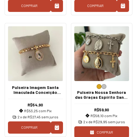
COMPRAR
COMPRAR
Pulseira Imagem Santa
Imaculada Conceição
Pulseira Nossa Senhora
Dourada
das Graças Espírito Santo
Crucifixo
R$54,90
R$59,90
R$53,25
com
Pix
R$58,10
com
Pix
2
x de
R$27,45
sem juros
2
x de
R$29,95
sem juros
COMPRAR
COMPRAR