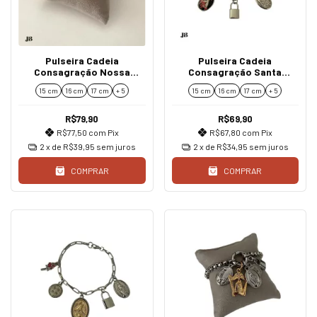
Pulseira Cadeia
Pulseira Cadeia
Consagração Nossa
Consagração Santa
Senhora de Aparecida
Terezinha e Nossa
15 cm
16 cm
17 cm
+ 5
15 cm
16 cm
17 cm
+ 5
Senhora de Fátima
R$79,90
R$69,90
R$77,50
com
Pix
R$67,80
com
Pix
2
x de
R$39,95
sem juros
2
x de
R$34,95
sem juros
COMPRAR
COMPRAR