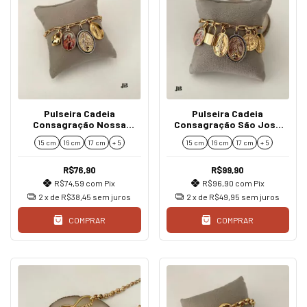
Pulseira Cadeia
Pulseira Cadeia
Consagração Nossa
Consagração São José
Senhora Aparecida São
São Miguel Cadeado
15 cm
16 cm
17 cm
+ 5
15 cm
16 cm
17 cm
+ 5
José São Miguel Arcanjo
R$76,90
R$99,90
R$74,59
com
Pix
R$96,90
com
Pix
2
x de
R$38,45
sem juros
2
x de
R$49,95
sem juros
COMPRAR
COMPRAR