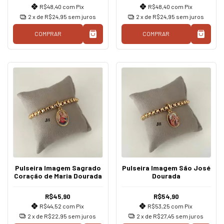
R$48,40
com
Pix
R$48,40
com
Pix
2
x de
R$24,95
sem juros
2
x de
R$24,95
sem juros
COMPRAR
COMPRAR
Pulseira Imagem Sagrado
Pulseira Imagem São José
Coração de Maria Dourada
Dourada
R$45,90
R$54,90
R$44,52
com
Pix
R$53,25
com
Pix
2
x de
R$22,95
sem juros
2
x de
R$27,45
sem juros