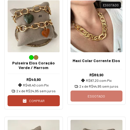
ESGOTADO
Maxi Colar Corrente Elos
Pulseira Elos Coração
Verde / Marrom
R$89,90
R$49,90
R$87,20
com
Pix
R$48,40
com
Pix
2
x de
R$44,95
sem juros
2
x de
R$24,95
sem juros
ESGOTADO
COMPRAR