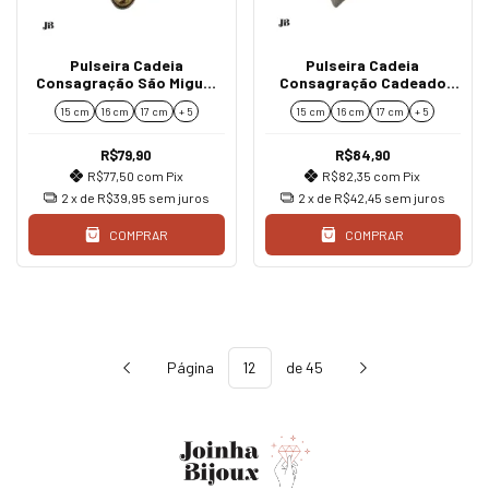
Pulseira Cadeia
Pulseira Cadeia
Consagração São Miguel
Consagração Cadeado
São Bento e Nossa
Nossa Senhora das
15 cm
16 cm
17 cm
+ 5
15 cm
16 cm
17 cm
+ 5
Senhora das Graças
Graças + Nossa Senhora
de Nazaré
R$79,90
R$84,90
R$77,50
com
Pix
R$82,35
com
Pix
2
x de
R$39,95
sem juros
2
x de
R$42,45
sem juros
COMPRAR
COMPRAR
Página
de 45