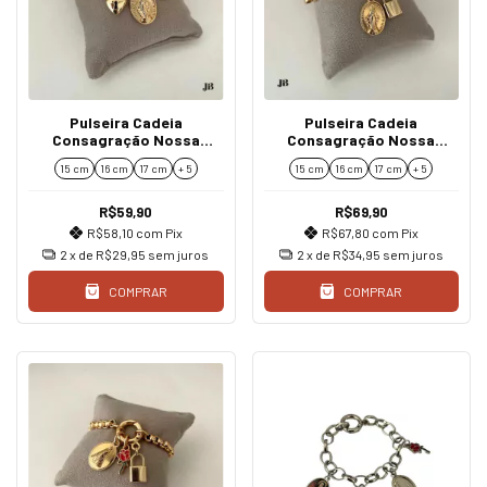
Pulseira Cadeia
Pulseira Cadeia
Consagração Nossa
Consagração Nossa
Senhora das Graças e
Senhora das Graças
15 cm
16 cm
17 cm
+ 5
15 cm
16 cm
17 cm
+ 5
Espírito Santo
R$59,90
R$69,90
R$58,10
com
Pix
R$67,80
com
Pix
2
x de
R$29,95
sem juros
2
x de
R$34,95
sem juros
COMPRAR
COMPRAR