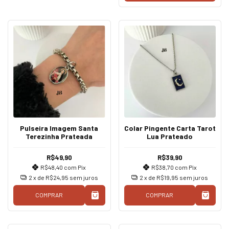
Pulseira Imagem Santa
Colar Pingente Carta Tarot
Terezinha Prateada
Lua Prateado
R$49,90
R$39,90
R$48,40
com
Pix
R$38,70
com
Pix
2
x de
R$24,95
sem juros
2
x de
R$19,95
sem juros
COMPRAR
COMPRAR