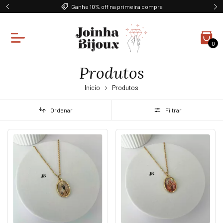
Ganhe 10% off na primeira compra
Frete grá
0
Produtos
Início
Produtos
Ordenar
Filtrar