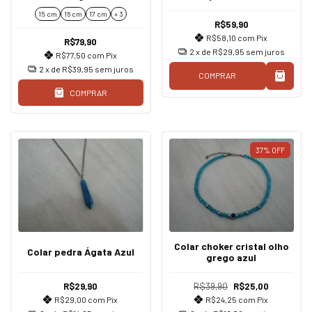
15 cm
16 cm
17 cm
+ 3
R$59,90
R$58,10
com
Pix
R$79,90
2
x de
R$29,95
sem juros
R$77,50
com
Pix
2
x de
R$39,95
sem juros
COMPRAR
COMPRAR
37
%
OFF
Colar choker cristal olho
Colar pedra Ágata Azul
grego azul
R$29,90
R$39,90
R$25,00
R$29,00
com
Pix
R$24,25
com
Pix