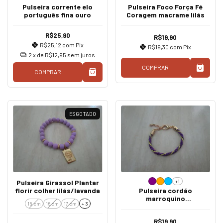
Pulseira corrente elo
Pulseira Foco Força Fé
português fina ouro
Coragem macrame lilás
R$25,90
R$19,90
R$25,12
com
Pix
R$19,30
com
Pix
2
x de
R$12,95
sem juros
COMPRAR
COMPRAR
ESGOTADO
+1
Pulseira Girassol Plantar
florir colher lilás/lavanda
Pulseira cordão
marroquino
15 cm
16 cm
17 cm
+ 3
roxa/azul/laranja
R$19,90