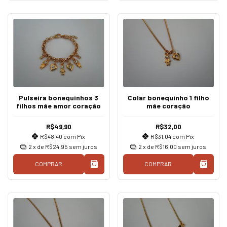
Pulseira bonequinhos 3
Colar bonequinho 1 filho
filhos mãe amor coração
mãe coração
R$49,90
R$32,00
R$48,40
com
Pix
R$31,04
com
Pix
2
x de
R$24,95
sem juros
2
x de
R$16,00
sem juros
COMPRAR
COMPRAR