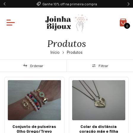
Ganhe 10% off na primeira compra
0
Produtos
Início
Produtos
Ordenar
Filtrar
Conjunto de pulseiras
Colar da distância
Olho Grego/Trevo
coração mãe e filha