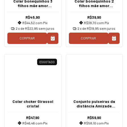
Colar bonequinhos 3
Colar bonequinhos 2
filhos mãe amor
filhos mãe amor
incondicional
incondicional
R$45,90
R$39,90
R$44,52
com
Pix
R$38,70
com
Pix
2
x de
R$22,95
sem juros
2
x de
R$19,95
sem juros
COMPRAR
COMPRAR
ESGOTADO
Colar choker Girassol
Conjunto pulseiras da
cristal
distância Amizade
corrente ouro
R$47,90
R$59,90
R$46,46
com
Pix
R$58,10
com
Pix