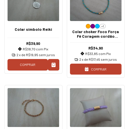
+1
Colar símbolo Reiki
Colar choker Foco Força
Fé Coragem cordão
marroquino ouro
R$39,90
R$34,90
R$38,70
com
Pix
R$33,85
com
Pix
2
x de
R$19,95
sem juros
2
x de
R$17,45
sem juros
COMPRAR
COMPRAR