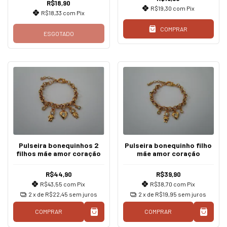
R$18,90
R$19,30
com
Pix
R$18,33
com
Pix
COMPRAR
ESGOTADO
Pulseira bonequinhos 2
Pulseira bonequinho filho
filhos mãe amor coração
mãe amor coração
R$44,90
R$39,90
R$43,55
com
Pix
R$38,70
com
Pix
2
x de
R$22,45
sem juros
2
x de
R$19,95
sem juros
COMPRAR
COMPRAR