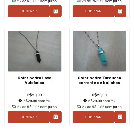
2
x de
R$14,95
sem juros
2
x de
R$12,50
sem juros
COMPRAR
COMPRAR
Colar pedra Lava
Colar pedra Turquesa
Vulcânica
corrente de bolinhas
R$29,90
R$29,90
R$29,00
com
Pix
R$29,00
com
Pix
2
x de
R$14,95
sem juros
2
x de
R$14,95
sem juros
COMPRAR
COMPRAR