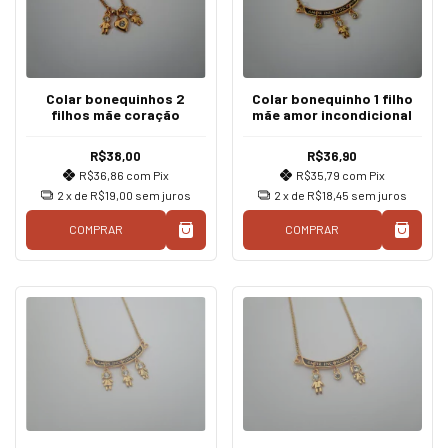
Colar bonequinhos 2
Colar bonequinho 1 filho
filhos mãe coração
mãe amor incondicional
R$38,00
R$36,90
R$36,86
com
Pix
R$35,79
com
Pix
2
x de
R$19,00
sem juros
2
x de
R$18,45
sem juros
COMPRAR
COMPRAR