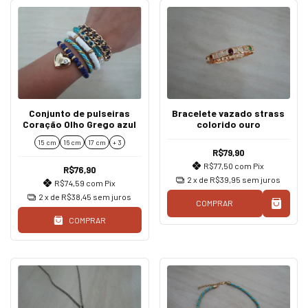
Conjunto de pulseiras
Bracelete vazado strass
Coração Olho Grego azul
colorido ouro
15 cm
16 cm
17 cm
+ 3
R$79,90
R$77,50
com
Pix
R$76,90
2
x de
R$39,95
sem juros
R$74,59
com
Pix
2
x de
R$38,45
sem juros
COMPRAR
COMPRAR