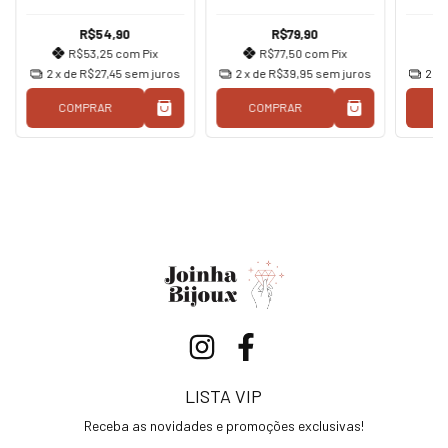
Branco Ouro
R$54,90
R$79,90
R$53,25
com
Pix
R$77,50
com
Pix
2
x de
R$27,45
sem juros
2
x de
R$39,95
sem juros
2
x 
COMPRAR
COMPRAR
C
LISTA VIP
Receba as novidades e promoções exclusivas!