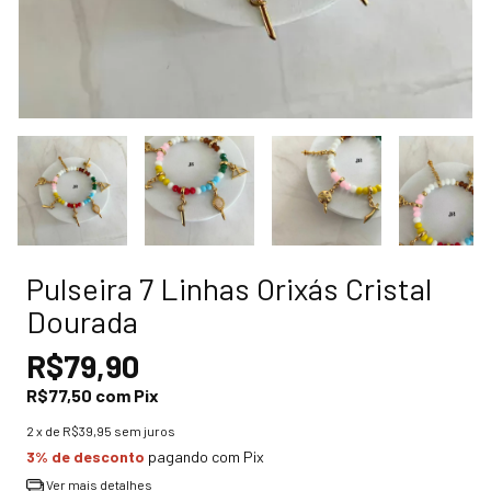
Pulseira 7 Linhas Orixás Cristal
Dourada
R$79,90
R$77,50
com
Pix
2
x de
R$39,95
sem juros
3% de desconto
pagando com Pix
Ver mais detalhes