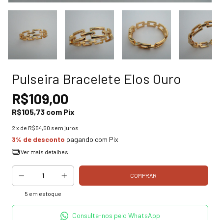
Pulseira Bracelete Elos Ouro
R$109,00
R$105,73
com
Pix
2
x de
R$54,50
sem juros
3% de desconto
pagando com Pix
Ver mais detalhes
5
em estoque
Consulte-nos pelo WhatsApp