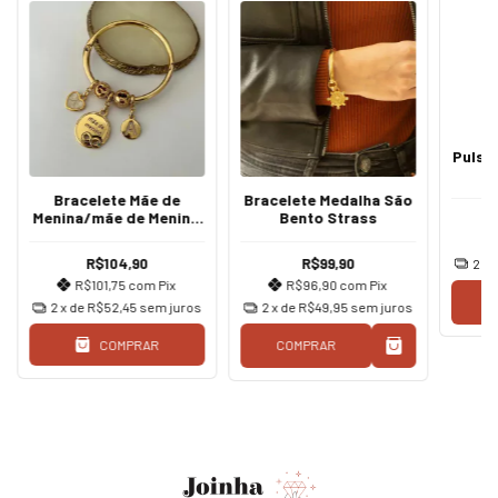
Pulsei
Bracelete Mãe de
Bracelete Medalha São
Menina/mãe de Menino
Bento Strass
Letra Coração Dourado
R$104,90
R$99,90
2
x 
R$101,75
com
Pix
R$96,90
com
Pix
C
2
x de
R$52,45
sem juros
2
x de
R$49,95
sem juros
COMPRAR
COMPRAR