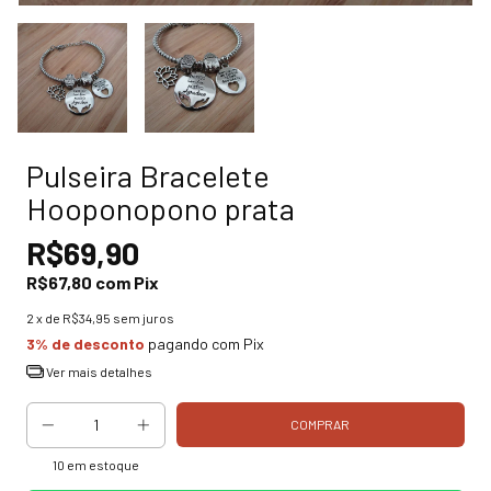
Pulseira Bracelete
Hooponopono prata
R$69,90
R$67,80
com
Pix
2
x de
R$34,95
sem juros
3% de desconto
pagando com Pix
Ver mais detalhes
10
em estoque