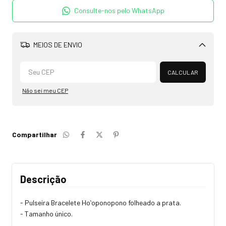
Consulte-nos pelo WhatsApp
MEIOS DE ENVIO
Alterar CEP
CALCULAR
Não sei meu CEP
Compartilhar
Descrição
- Pulseira Bracelete Hoʻoponopono folheado a prata.
- Tamanho único.
_________________________________________________________