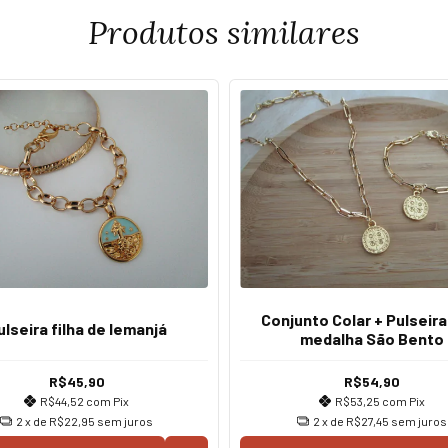
Produtos similares
Conjunto Colar + Pulseir
ulseira filha de Iemanjá
medalha São Bento
R$45,90
R$54,90
R$44,52
com
Pix
R$53,25
com
Pix
2
x de
R$22,95
sem juros
2
x de
R$27,45
sem juros