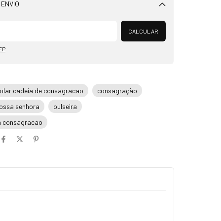
 ENVIO
Alterar CEP
CALCULAR
EP
olar cadeia de consagracao
consagração
ossa senhora
pulseira
ia consagracao