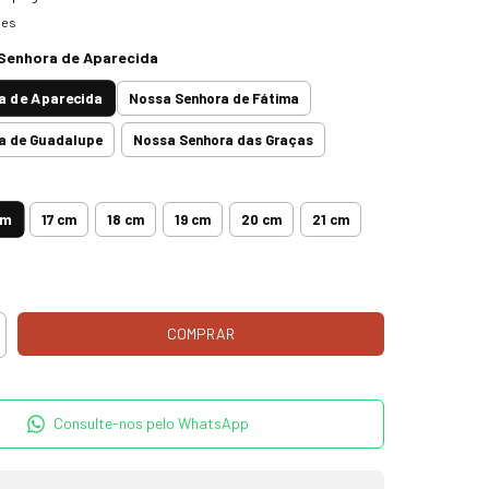
hes
Senhora de Aparecida
a de Aparecida
Nossa Senhora de Fátima
a de Guadalupe
Nossa Senhora das Graças
m
cm
17 cm
18 cm
19 cm
20 cm
21 cm
Consulte-nos pelo WhatsApp