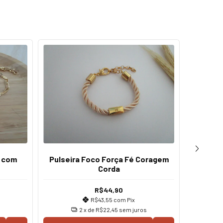
a com
Pulseira Foco Força Fé Coragem
Bra
Corda
R$44,90
R$43,55
com
Pix
2
x de
R$22,45
sem juros