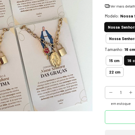
Ver mais detal
Modelo:
Nossa 
Nossa Senhor
Nossa Senhor
Tamanho:
16 c
16 
15 cm
22 cm
em estoque