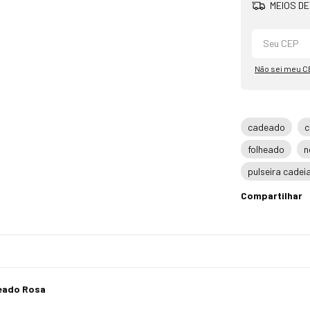
MEIOS DE
Não sei meu C
cadeado
c
folheado
n
pulseira cade
Compartilhar
eado Rosa