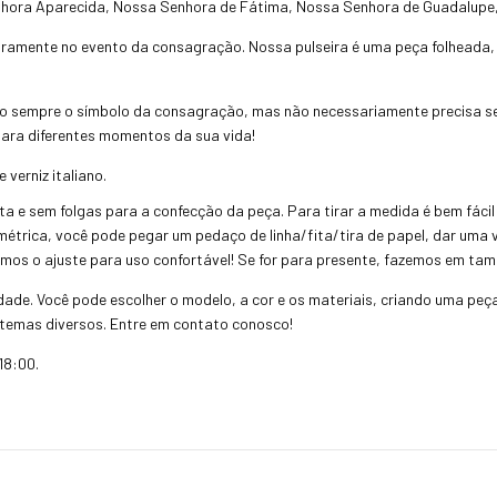
Senhora Aparecida, Nossa Senhora de Fátima, Nossa Senhora de Guadalupe
ramente no evento da consagração. Nossa pulseira é uma peça folheada, o
o sempre o símbolo da consagração, mas não necessariamente precisa se
para diferentes momentos da sua vida!
verniz italiano.
a e sem folgas para a confecção da peça. Para tirar a medida é bem fácil
métrica, você pode pegar um pedaço de linha/fita/tira de papel, dar uma v
zemos o ajuste para uso confortável! Se for para presente, fazemos em ta
idade. Você pode escolher o modelo, a cor e os materiais, criando uma peç
temas diversos. Entre em contato conosco!
18:00.