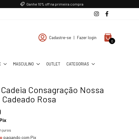
Ganhe 10% off na primeira compra
Cadastre-se
|
Fazer login
0
X
MASCULINO
OUTLET
CATEGORIAS
a Cadeia Consagração Nossa
 Cadeado Rosa
0
Pix
 juros
to
pagando com Pix