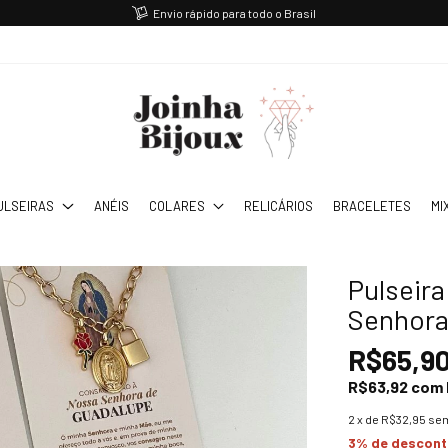
Envio rápido para todo o Brasil
ULSEIRAS
ANÉIS
COLARES
RELICÁRIOS
BRACELETES
MI
Pulseir
Senhora
R$65,9
R$63,92
com
2
x de
R$32,95
sem
3% de descon