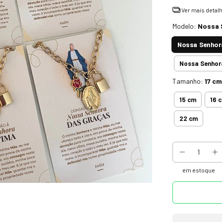
Ver mais detal
Modelo:
Nossa 
Nossa Senhor
Nossa Senhor
Tamanho:
17 cm
15 cm
16 
22 cm
em estoque