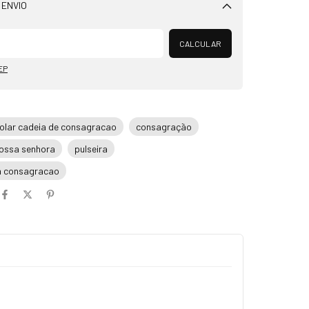
 ENVIO
Alterar CEP
CALCULAR
EP
olar cadeia de consagracao
consagração
ossa senhora
pulseira
ia consagracao