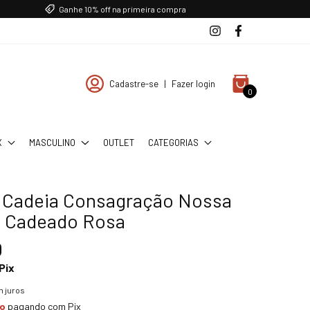
Ganhe 10% off na primeira compra
Cadastre-se
|
Fazer login
0
X
MASCULINO
OUTLET
CATEGORIAS
a Cadeia Consagração Nossa
 Cadeado Rosa
0
Pix
 juros
to
pagando com Pix