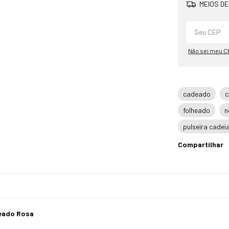
MEIOS DE
Não sei meu C
cadeado
c
folheado
n
pulseira cade
Compartilhar
eado Rosa