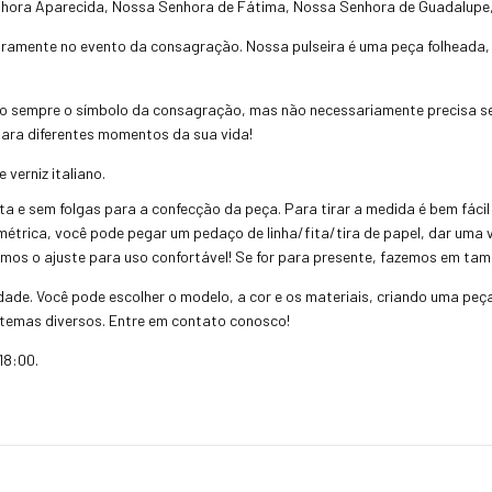
Senhora Aparecida, Nossa Senhora de Fátima, Nossa Senhora de Guadalupe
ramente no evento da consagração. Nossa pulseira é uma peça folheada, o
o sempre o símbolo da consagração, mas não necessariamente precisa se
para diferentes momentos da sua vida!
verniz italiano.
a e sem folgas para a confecção da peça. Para tirar a medida é bem fácil
métrica, você pode pegar um pedaço de linha/fita/tira de papel, dar uma v
zemos o ajuste para uso confortável! Se for para presente, fazemos em ta
idade. Você pode escolher o modelo, a cor e os materiais, criando uma peç
temas diversos. Entre em contato conosco!
18:00.