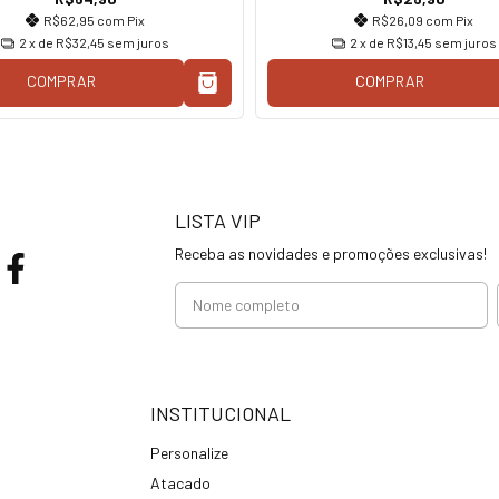
R$62,95
com
Pix
R$26,09
com
Pix
2
x de
R$32,45
sem juros
2
x de
R$13,45
sem juros
COMPRAR
COMPRAR
LISTA VIP
Receba as novidades e promoções exclusivas!
INSTITUCIONAL
Personalize
Atacado