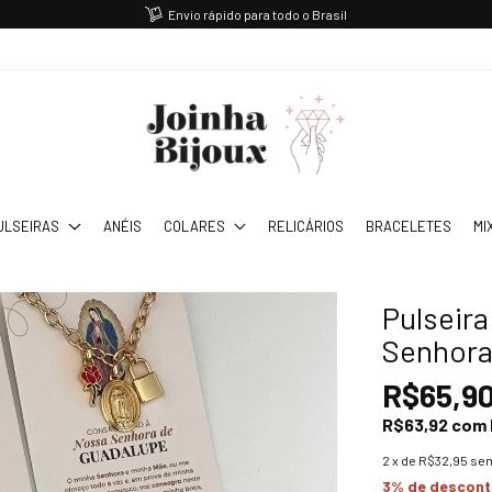
Envio rápido para todo o Brasil
ULSEIRAS
ANÉIS
COLARES
RELICÁRIOS
BRACELETES
MI
Pulseir
Senhora
R$65,9
R$63,92
com
2
x de
R$32,95
sem
3% de descon