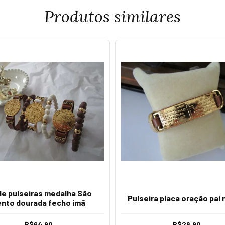
Produtos similares
 de pulseiras medalha São
Pulseira placa oração pai
nto dourada fecho imã
R$64,90
R$26,90