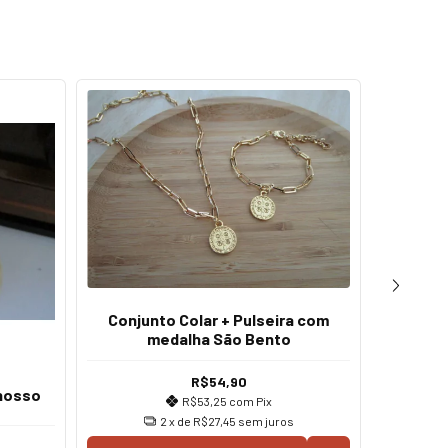
Conjunto Colar + Pulseira com
Pulse
medalha São Bento
R$54,90
 nosso
R$53,25
com
Pix
2
x de
R$27,45
sem juros