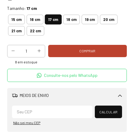
Tamanho:
17 cm
17 cm
15 cm
16 cm
18 cm
19 cm
20 cm
21 cm
22 cm
8
em estoque
Consulte-nos pelo WhatsApp
MEIOS DE ENVIO
Alterar CEP
CALCULAR
Não sei meu CEP