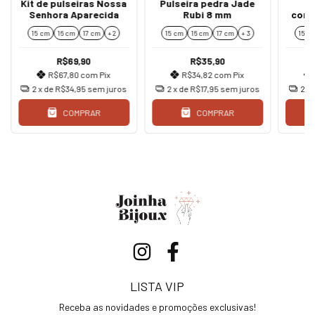
Kit de pulseiras Nossa
Pulseira pedra Jade
Ki
Senhora Aparecida
Rubi 8 mm
corr
15 cm
16 cm
17 cm
+ 2
15 cm
16 cm
17 cm
+ 3
15 c
R$69,90
R$35,90
R$67,80
com
Pix
R$34,82
com
Pix
2
x de
R$34,95
sem juros
2
x de
R$17,95
sem juros
2
x
COMPRAR
COMPRAR
LISTA VIP
Receba as novidades e promoções exclusivas!