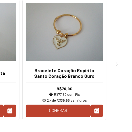
Bracelete Coração Espírito
ata
Santo Coração Branco Ouro
R$79,90
Puls
R$77,50
com
Pix
p
2
x de
R$39,95
sem juros
COMPRAR