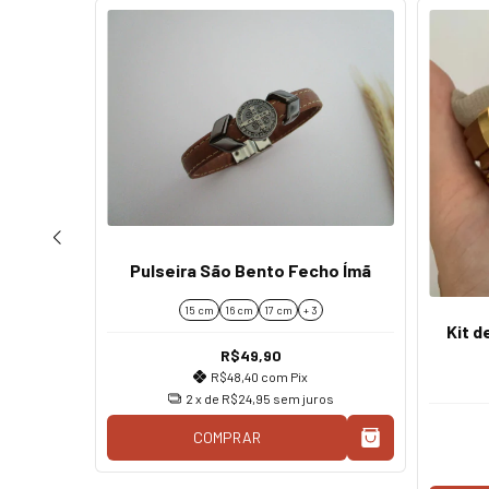
anjá
Pulseira São Bento Fecho Ímã
15 cm
16 cm
17 cm
+ 3
Kit d
R$49,90
os
R$48,40
com
Pix
2
x de
R$24,95
sem juros
COMPRAR