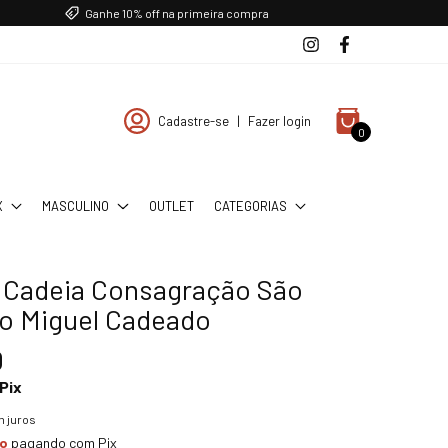
Ganhe 10% off na primeira compra
Cadastre-se
|
Fazer login
0
X
MASCULINO
OUTLET
CATEGORIAS
a Cadeia Consagração São
o Miguel Cadeado
0
Pix
 juros
to
pagando com Pix