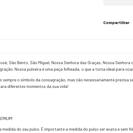
Compartilhar
osé, São Bento, São Miguel, Nossa Senhora das Graças, Nossa Senhora d
ação. Nossa pulseira é uma peça folheada, o que a torna ideal para ocas
o sempre o símbolo da consagração, mas não necessariamente precisa se
para diferentes momentos da sua vida!
PREMIUM!
medida do seu pulso. É importante a medida do pulso ser exata e sem folg