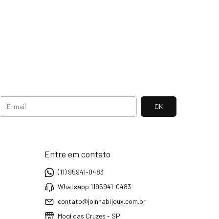
Entre em contato
(11) 95941-0483
Whatsapp 1195941-0483
contato@joinhabijoux.com.br
Mogi das Cruzes - SP