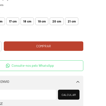
hes
m
cm
17 cm
18 cm
19 cm
20 cm
21 cm
Consulte-nos pelo WhatsApp
 ENVIO
Alterar CEP
CALCULAR
EP