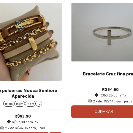
Bracelete Cruz fina pr
R$54,90
e pulseiras Nossa Senhora
R$53,25
com
Pix
Aparecida
2
x de
R$27,45
sem juros
15 cm
16 cm
17 cm
+ 2
COMPRAR
R$69,90
R$67,80
com
Pix
2
x de
R$34,95
sem juros