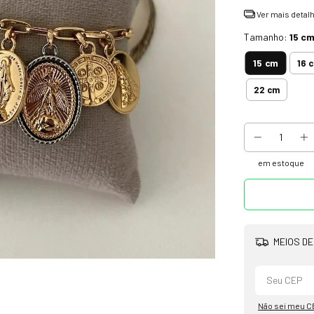
Ver mais detal
Tamanho:
15 c
15 cm
16 
22 cm
em estoque
MEIOS DE
Não sei meu C