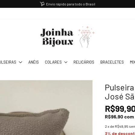
Envio rápido para todo o Brasil
ULSEIRAS
ANÉIS
COLARES
RELICÁRIOS
BRACELETES
MI
Pulseir
José Sã
R$99,9
R$96,90
com
2
x de
R$49,95
sem
3% de descon