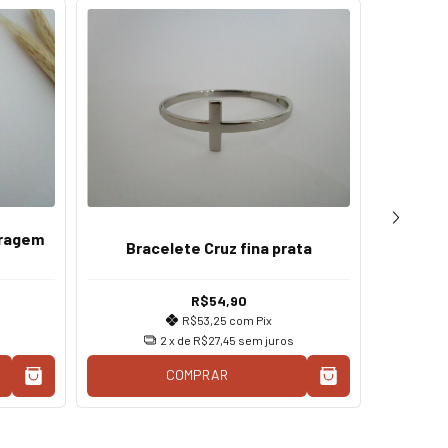
oragem
Bracelete Cruz fina prata
R$54,90
Puls
R$53,25
com
Pix
p
2
x de
R$27,45
sem juros
COMPRAR