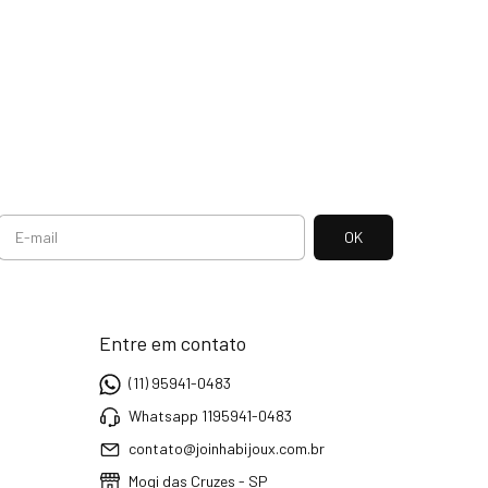
Entre em contato
(11) 95941-0483
Whatsapp 1195941-0483
contato@joinhabijoux.com.br
Mogi das Cruzes - SP