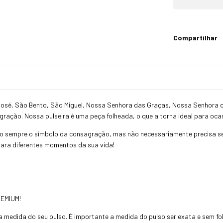
Compartilhar
osé, São Bento, São Miguel, Nossa Senhora das Graças, Nossa Senhora d
ação. Nossa pulseira é uma peça folheada, o que a torna ideal para ocas
o sempre o símbolo da consagração, mas não necessariamente precisa se
para diferentes momentos da sua vida!
PREMIUM!
medida do seu pulso. É importante a medida do pulso ser exata e sem folg