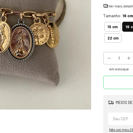
Ver mais detal
Tamanho:
16 c
16 
15 cm
22 cm
em estoque
MEIOS DE
Não sei meu C