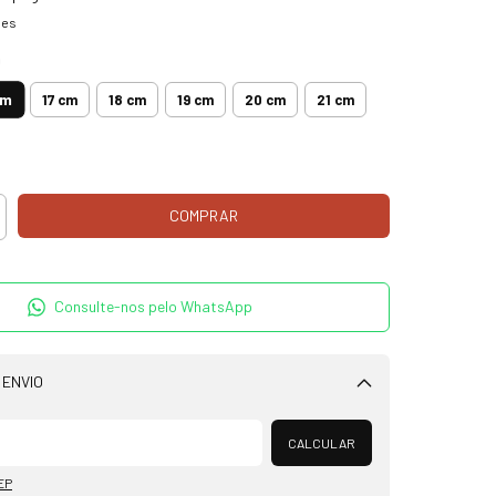
hes
m
cm
17 cm
18 cm
19 cm
20 cm
21 cm
Consulte-nos pelo WhatsApp
 ENVIO
Alterar CEP
CALCULAR
EP