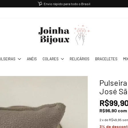
Envio rápido para todo o Brasil
ULSEIRAS
ANÉIS
COLARES
RELICÁRIOS
BRACELETES
MI
Pulseir
José Sã
R$99,9
R$96,90
com
2
x de
R$49,95
sem
3% de descon