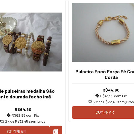
Pulseira Foco Força Fé C
Corda
R$44,90
 de pulseiras medalha São
R$43,55
com
Pix
nto dourada fecho imã
2
x de
R$22,45
sem juros
R$64,90
COMPRAR
R$62,95
com
Pix
2
x de
R$32,45
sem juros
COMPRAR