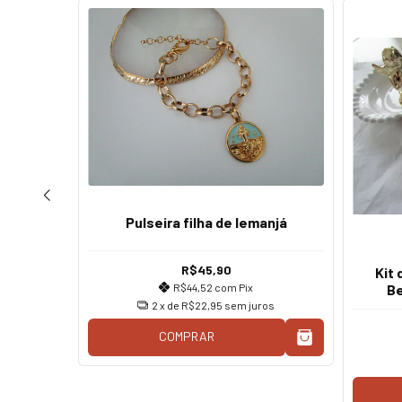
ho Ímã
Pulseira filha de Iemanjá
R$45,90
Kit
R$44,52
com
Pix
Be
2
x de
R$22,95
sem juros
os
COMPRAR