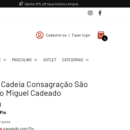
Ganhe 10% off na primeira compra
Cadastre-se
|
Fazer login
0
X
MASCULINO
OUTLET
CATEGORIAS
a Cadeia Consagração São
o Miguel Cadeado
0
Pix
 juros
to
pagando com Pix