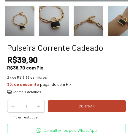
Pulseira Corrente Cadeado
R$39,90
R$38,70
com
Pix
2
x de
R$19,95
sem juros
3% de desconto
pagando com Pix
Ver mais detalhes
10
em estoque
Consulte-nos pelo WhatsApp