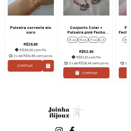
Pulseira corrente elo
Conjunto Colar +
Pul
ouro
Pulseira pink Fecho
Fecho
Mosquetão Coração
15 cm
16 cm
17 cm
+ 3
15 c
prata
R$29,90
R$29,00
com
Pix
R$52,90
2
x de
R$14,95
sem juros
R$51,31
com
Pix
2
x de
R$26,45
sem juros
2
x
COMPRAR
COMPRAR