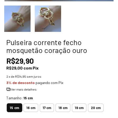
Pulseira corrente fecho
mosquetão coração ouro
R$29,90
R$29,00
com
Pix
2
x de
R$14,95
sem juros
3% de desconto
pagando com Pix
Ver mais detalhes
Tamanho:
15 cm
15 cm
16 cm
17 cm
18 cm
19 cm
20 cm