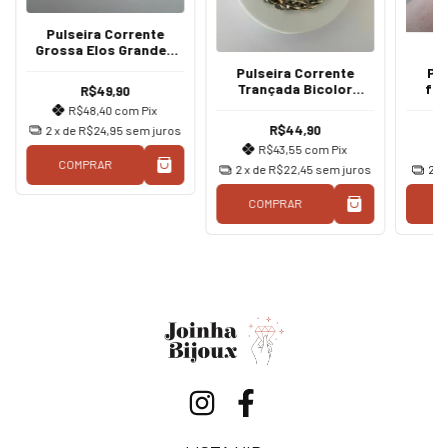
Pulseira Corrente
Grossa Elos Grandes
Prata
Pulseira Corrente
Pul
mor
Trançada Bicolor
fe
R$49,90
Prateado e Dourado
c
R$48,40
com
Pix
R$44,90
2
x de
R$24,95
sem juros
R$43,55
com
Pix
COMPRAR
2
x de
R$22,45
sem juros
2
x
COMPRAR
C