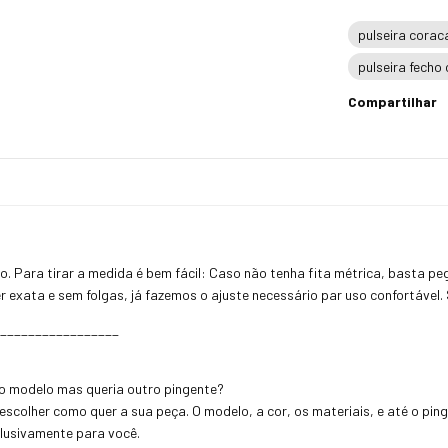
pulseira corac
pulseira fecho
Compartilhar
. Para tirar a medida é bem fácil: Caso não tenha fita métrica, basta pe
r exata e sem folgas, já fazemos o ajuste necessário par uso confortável.
_________________
o modelo mas queria outro pingente?
e escolher como quer a sua peça. O modelo, a cor, os materiais, e até o pi
clusivamente para você.