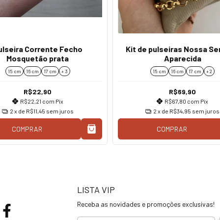
ulseira Corrente Fecho
Kit de pulseiras Nossa S
Mosquetão prata
Aparecida
15 cm
16 cm
17 cm
+ 3
15 cm
16 cm
17 cm
+ 2
R$22,90
R$69,90
R$22,21
com
Pix
R$67,80
com
Pix
2
x de
R$11,45
sem juros
2
x de
R$34,95
sem juros
COMPRAR
COMPRAR
LISTA VIP
Receba as novidades e promoções exclusivas!