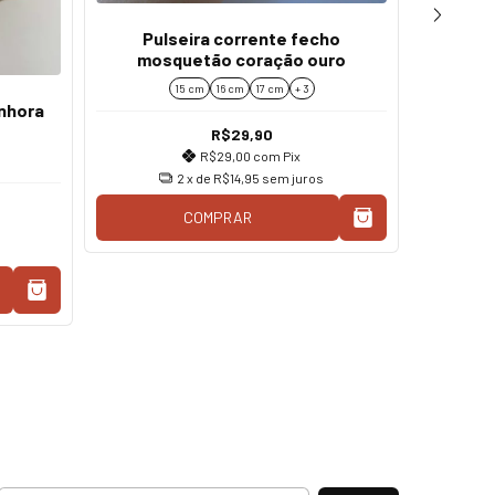
Pulseira corrente fecho
mosquetão coração ouro
15 cm
16 cm
17 cm
+ 3
enhora
Conjun
Fecho 
R$29,90
R$29,00
com
Pix
2
x de
R$14,95
sem juros
COMPRAR