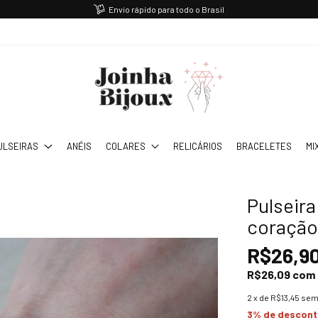
Envio rápido para todo o Brasil
ULSEIRAS
ANÉIS
COLARES
RELICÁRIOS
BRACELETES
MI
Pulseir
coração
R$26,9
R$26,09
com
2
x de
R$13,45
sem
3% de descon