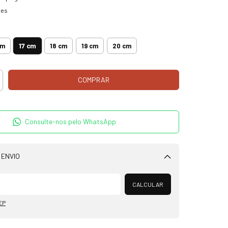
hes
17 cm
cm
18 cm
19 cm
20 cm
Consulte-nos pelo WhatsApp
 ENVIO
Alterar CEP
CALCULAR
EP