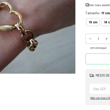
Ver mais detal
Tamanho:
17 cm
15 cm
16 
em estoque
MEIOS DE
Não sei meu C