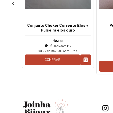
oração
Conjunto Choker Corrente Elos +
P
Pulseira elos ouro
R$51,90
os
R$50,34
com
Pix
2
x de
R$25,95
sem juros
COMPRAR