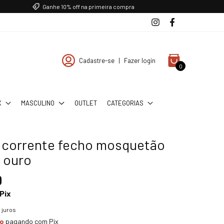
Ganhe 10% off na primeira compra
Cadastre-se
|
Fazer login
0
X
MASCULINO
OUTLET
CATEGORIAS
a corrente fecho mosquetão
 ouro
0
Pix
 juros
to
pagando com Pix